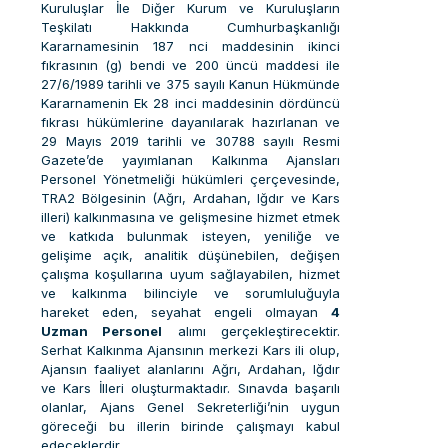
Kuruluşlar İle Diğer Kurum ve Kuruluşların
Teşkilatı Hakkında Cumhurbaşkanlığı
Kararnamesinin 187 nci maddesinin ikinci
fıkrasının (g) bendi ve 200 üncü maddesi ile
27/6/1989 tarihli ve 375 sayılı Kanun Hükmünde
Kararnamenin Ek 28 inci maddesinin dördüncü
fıkrası hükümlerine dayanılarak hazırlanan ve
29 Mayıs 2019 tarihli ve 30788 sayılı Resmi
Gazete’de yayımlanan Kalkınma Ajansları
Personel Yönetmeliği hükümleri çerçevesinde,
TRA2 Bölgesinin (Ağrı, Ardahan, Iğdır ve Kars
illeri) kalkınmasına ve gelişmesine hizmet etmek
ve katkıda bulunmak isteyen, yeniliğe ve
gelişime açık, analitik düşünebilen, değişen
çalışma koşullarına uyum sağlayabilen, hizmet
ve kalkınma bilinciyle ve sorumluluğuyla
hareket eden, seyahat engeli olmayan
4
Uzman Personel
alımı gerçekleştirecektir.
Serhat Kalkınma Ajansının merkezi Kars ili olup,
Ajansın faaliyet alanlarını Ağrı, Ardahan, Iğdır
ve Kars İlleri oluşturmaktadır. Sınavda başarılı
olanlar, Ajans Genel Sekreterliği’nin uygun
göreceği bu illerin birinde çalışmayı kabul
edeceklerdir.