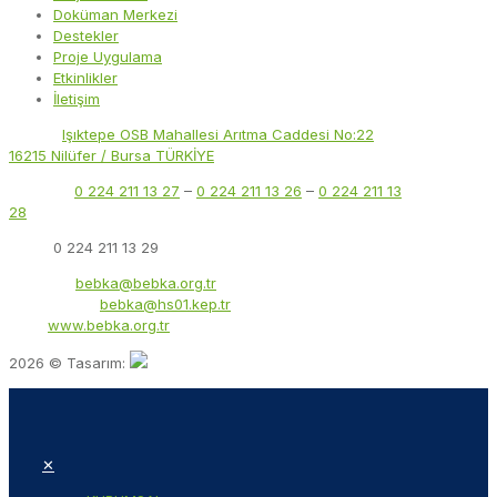
Doküman Merkezi
Destekler
Proje Uygulama
Etkinlikler
İletişim
Adres:
Işıktepe OSB Mahallesi Arıtma Caddesi No:22
16215 Nilüfer / Bursa TÜRKİYE
Telefon:
0 224 211 13 27
–
0 224 211 13 26
–
0 224 211 13
28
Faks:
0 224 211 13 29
E-Posta:
bebka@bebka.org.tr
KEP Adresi:
bebka@hs01.kep.tr
Web:
www.bebka.org.tr
2026 © Tasarım:
✕