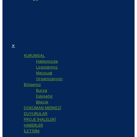
✕
KURUMSAL
Hakkımızda
Logolarımız
Mevzuat
Organizasyon
Bölgemiz
Bursa
Eskişehir
Bilecik
DOKÜMAN MERKEZİ
DUYURULAR
PROJE İHALELERİ
HABERLER
İLETİŞİM