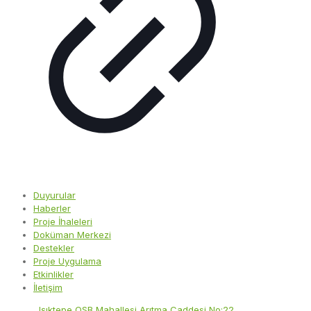
Duyurular
Haberler
Proje İhaleleri
Doküman Merkezi
Destekler
Proje Uygulama
Etkinlikler
İletişim
Adres:
Işıktepe OSB Mahallesi Arıtma Caddesi No:22