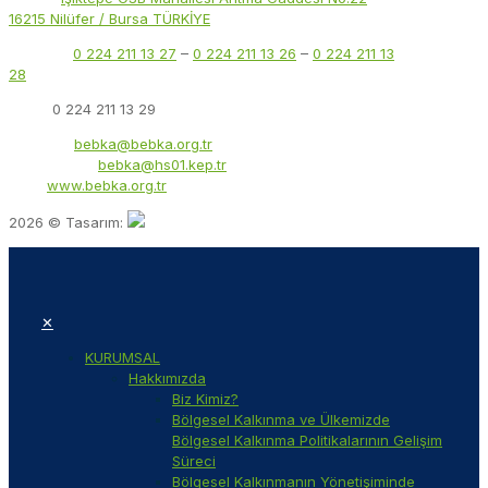
16215 Nilüfer / Bursa TÜRKİYE
Telefon:
0 224 211 13 27
–
0 224 211 13 26
–
0 224 211 13
28
Faks:
0 224 211 13 29
E-Posta:
bebka@bebka.org.tr
KEP Adresi:
bebka@hs01.kep.tr
Web:
www.bebka.org.tr
2026 © Tasarım:
✕
KURUMSAL
Hakkımızda
Biz Kimiz?
Bölgesel Kalkınma ve Ülkemizde
Bölgesel Kalkınma Politikalarının Gelişim
Süreci
Bölgesel Kalkınmanın Yönetişiminde