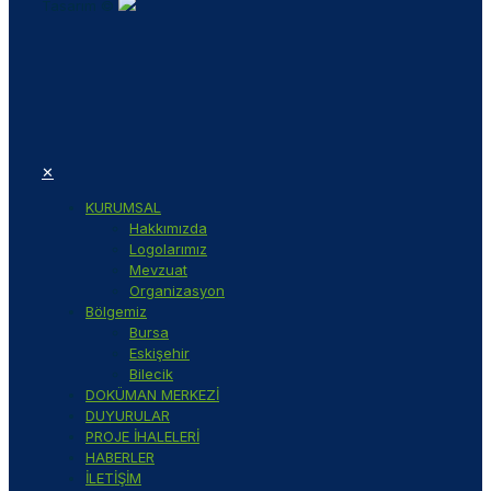
Tasarım ©
✕
KURUMSAL
Hakkımızda
Logolarımız
Mevzuat
Organizasyon
Bölgemiz
Bursa
Eskişehir
Bilecik
DOKÜMAN MERKEZİ
DUYURULAR
PROJE İHALELERİ
HABERLER
İLETİŞİM