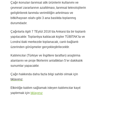
Çağrı konuları tarımsal atik ürünlerin kullanımı ve
çevresel zararlarının azaltılması, tarımsal teknolojilerin
geliştirilerek tarımda verimliliğin artırılması ve
bitki/hayvan ıslahı gibi 3 ana baslıkta toplanmış
durumdadır.
Çağrılarla ilgili 7 TEylül 2016’da Ankara’da bir toplantı
yapılacaktır. Toplantıya katılacak kişiler TÜBİTAK’ta ve
Londra’daki merkezde toplanacak, canlı bağlantı
üzerinden görüşmeler gerçekleştirilecektir.
Katılımcılar (Türkiye ve İngiltere tarafları) araştırma
alanlarını ve proje fikirlerini anlattıkları 5’er dakikalık
sunumlar yapacaktır.
Çağrı hakkında daha fazla bilgi sahibi olmak için
tıklayınız
.
Etkinliğe katılım sağlamak isteyen katılımcılar kayıt
yaptırmak için
tıklayınız