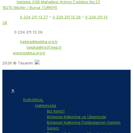
Adres:
Işıktepe OSB Mahallesi Arıtma Caddesi No:22
16215 Nilüfer / Bursa TÜRKİYE
Telefon:
0 224 211 13 27
–
0 224 211 13 26
–
0 224 211 13
28
Faks:
0 224 211 13 29
E-Posta:
bebka@bebka.org.tr
KEP Adresi:
bebka@hs01.kep.tr
Web:
www.bebka.org.tr
2026 © Tasarım:
✕
KURUMSAL
Hakkımızda
Biz Kimiz?
Bölgesel Kalkınma ve Ülkemizde
Bölgesel Kalkınma Politikalarının Gelişim
Süreci