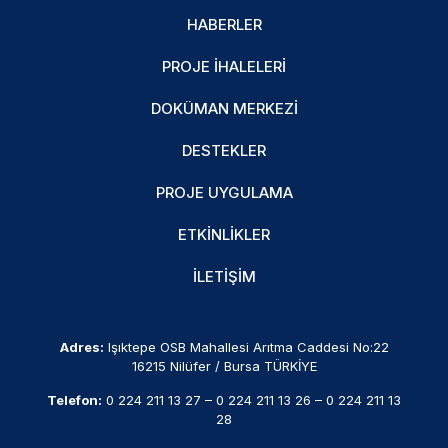
HABERLER
PROJE İHALELERI
DOKÜMAN MERKEZI
DESTEKLER
PROJE UYGULAMA
ETKINLIKLER
İLETIŞIM
Adres:
Işıktepe OSB Mahallesi Arıtma Caddesi No:22
16215 Nilüfer / Bursa TÜRKİYE
Telefon:
0 224 211 13 27
–
0 224 211 13 26
–
0 224 211 13
28