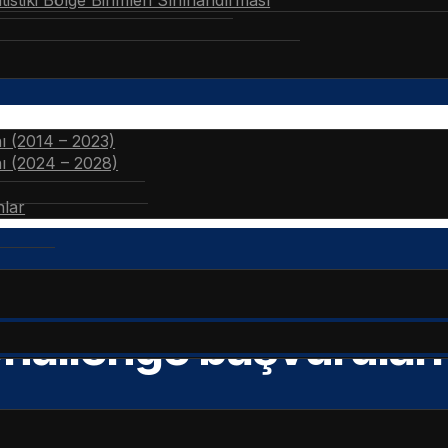
stiki Bölge Birimleri Sınıflandırması
nı (2014 – 2023)
nı (2024 – 2028)
nlar
hallenge başvuruları 