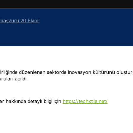
n başvuru 20 Ekim!
işbirliğinde düzenlenen sektörde inovasyon kültürünü oluştu
ruları açıldı.
r hakkında detaylı bilgi için
https://techxtile.net/