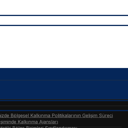
zde Bölgesel Kalkınma Politikalarının Gelişim Süreci
şiminde Kalkınma Ajansları