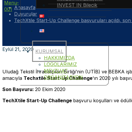
INVEST IN Bilecik
Anasayfa
Duyurular
TechXtile Start-Up Challenge başvuruları açıldı, so
Eylül 21, 2020
KURUMSAL
HAKKIMIZDA
LOGOLARIMIZ
MEVZUAT
Uludağ Tekstil İhracatçıları Birliği’nin (UTİB) ve BEBKA 
ORGANİZASYON
amacıyla
Techxtile Start-Up Challenge
‘ın 2020 yılı başvu
Son Başvuru:
20 Ekim 2020
TechXtile Start-Up Challenge
başvuru koşulları ve ödülle