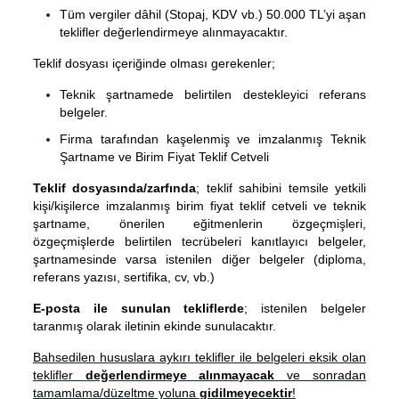
Tüm vergiler dâhil (Stopaj, KDV vb.) 50.000 TL’yi aşan
teklifler değerlendirmeye alınmayacaktır.
Teklif dosyası içeriğinde olması gerekenler;
Teknik şartnamede belirtilen destekleyici referans
belgeler.
Firma tarafından kaşelenmiş ve imzalanmış Teknik
Şartname ve Birim Fiyat Teklif Cetveli
Teklif dosyasında/zarfında
; teklif sahibini temsile yetkili
kişi/kişilerce imzalanmış birim fiyat teklif cetveli ve teknik
şartname, önerilen eğitmenlerin özgeçmişleri,
özgeçmişlerde belirtilen tecrübeleri kanıtlayıcı belgeler,
şartnamesinde varsa istenilen diğer belgeler (diploma,
referans yazısı, sertifika, cv, vb.)
E-posta ile sunulan tekliflerde
; istenilen belgeler
taranmış olarak iletinin ekinde sunulacaktır.
Bahsedilen hususlara aykırı teklifler ile belgeleri eksik olan
teklifler
değerlendirmeye alınmayacak
ve sonradan
tamamlama/düzeltme yoluna
gidilmeyecektir
!