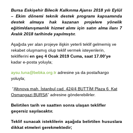
Bursa Eskişehir Bilecik Kalkınma Ajansı 2018 yılı Eylül
– Ekim dönemi teknik destek programı kapsamında
destek almaya hak kazanan projelere yönelik
eğitim/danışmanlık hizmet alımı için satın alma ilanı 7
Aralık 2018 tarihinde yapılmıştır.
Aşağıda yer alan projeye ilişkin yeterli teklif gelmemiş ve
rekabet oluşmamış olup teklif vermek isteyenlerin,
tekliflerini
en geç
4 Ocak 2019 Cuma, saat 17.00’ye
kadar
e-posta yoluyla;
aysu.tuna@bebka.org.tr
adresine ya da posta/kargo
yoluyla;
“
Altınova mah. İstanbul cad. 424/4 BUTTİM Plaza 6. Kat
Osmangazi BURSA
” adresine gönderebilirler.
B
elirtilen tarih ve saatten sonra ulaşan teklifler
geçersiz sayılacaktır.
Teklif sunacak isteklilerin aşağıda belirtilen hususlara
dikkat etmeleri gerekmektedir;