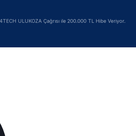
4TECH ULUKOZA Çağrısı ile 200.000 TL Hibe Veriyor.