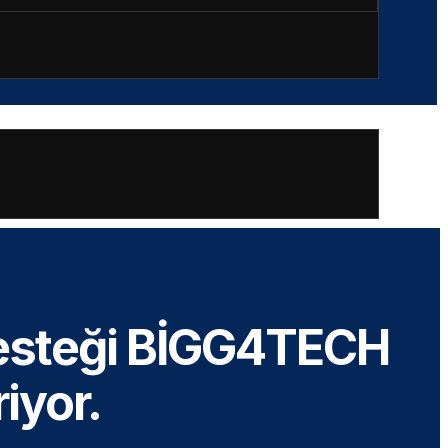
Desteği BİGG4TECH
iyor.