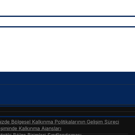
zde Bölgesel Kalkınma Politikalarının Gelişim Süreci
şiminde Kalkınma Ajansları