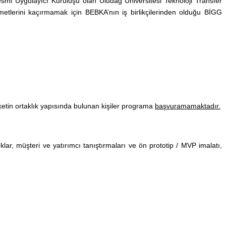
i Uygulayıcı Kuruluşu olan Uludağ Üniversitesi Teknoloji Transfer
izmetlerini kaçırmamak için BEBKA’nın iş birlikçilerinden olduğu BİGG
ketin ortaklık yapısında bulunan kişiler programa
başvuramamaktadır.
ar, müşteri ve yatırımcı tanıştırmaları ve ön prototip / MVP imalatı,