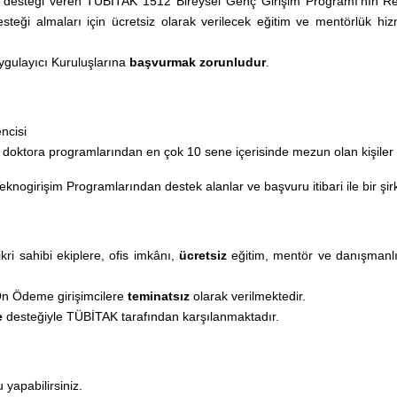
desteği veren TÜBİTAK 1512 Bireysel Genç Girişim Programı’nın Resm
desteği almaları için ücretsiz olarak verilecek eğitim ve mentörlük h
gulayıcı Kuruluşlarına
başvurmak zorunludur
.
ncisi
 doktora programlarından en çok 10 sene içerisinde mezun olan kişiler
ogirişim Programlarından destek alanlar ve başvuru itibari ile bir şir
kri sahibi ekiplere, ofis imkânı,
ücretsiz
eğitim, mentör ve danışmanlıkl
Ön Ödeme girişimcilere
teminatsız
olarak verilmektedir.
e
desteğiyle TÜBİTAK tarafından karşılanmaktadır.
apabilirsiniz.