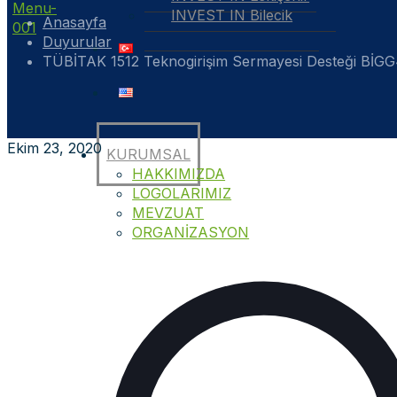
INVEST IN Bilecik
Anasayfa
Duyurular
TÜBİTAK 1512 Teknogirişim Sermayesi Desteği BİGG
Ekim 23, 2020
KURUMSAL
HAKKIMIZDA
LOGOLARIMIZ
MEVZUAT
ORGANİZASYON