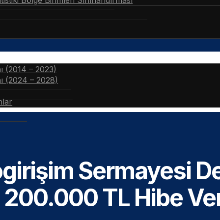
stiki Bölge Birimleri Sınıflandırması
nı (2014 – 2023)
nı (2024 – 2028)
nlar
girişim Sermayesi 
 200.000 TL Hibe Ver