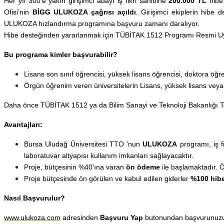
Her yıl 300’e yakın girişimci adayı iş fikri sahibine
200.000 TL
hibe 
Ofisi’nin
BİGG ULUKOZA çağrısı açıldı
. Girişimci ekiplerin hibe 
ULUKOZA hızlandırma programına başvuru zamanı daralıyor.
Hibe desteğinden yararlanmak için TÜBİTAK 1512 Programı Resmi Uy
Bu programa kimler başvurabilir?
Lisans son sınıf öğrencisi, yüksek lisans öğrencisi, doktora öğre
Örgün öğrenim veren üniversitelerin Lisans, yüksek lisans veya
Daha önce TÜBİTAK 1512 ya da Bilim Sanayi ve Teknoloji Bakanlığı Tekn
Avantajları:
Bursa Uludağ Üniversitesi TTO ’nun
ULUKOZA
programı, iş fi
laboratuvar altyapısı kullanım imkanları sağlayacaktır.
Proje, bütçesinin %40’ına varan
ön ödeme
ile başlamaktadır. 
Proje bütçesinde ön görülen ve kabul edilen giderler
%100 hib
Nasıl Başvurulur?
www.ulukoza.com
adresinden
Başvuru Yap
butonundan başvurunuzu y