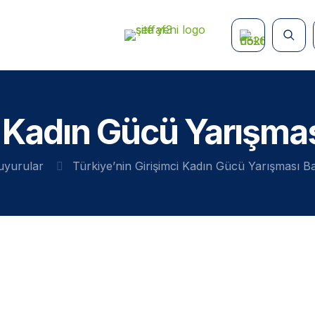
i Kadın Gücü Yarışmas
uyurular
Türkiye’nin Girişimci Kadın Gücü Yarışması Ba