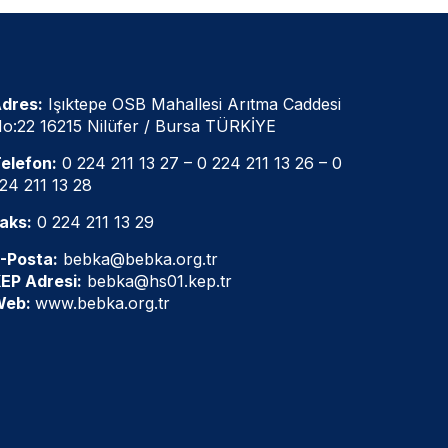
dres:
Işıktepe OSB Mahallesi Arıtma Caddesi
o:22 16215 Nilüfer / Bursa TÜRKİYE
elefon:
0 224 211 13 27
–
0 224 211 13 26
–
0
24 211 13 28
aks:
0 224 211 13 29
-Posta:
bebka@bebka.org.tr
EP Adresi:
bebka@hs01.kep.tr
Web:
www.bebka.org.tr