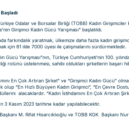
 Başladı
Türkiye Odalar ve Borsalar Birliği (TOBB) Kadın Girişimciler
e’nin Girişimci Kadın Gücü Yarışması” başlatıldı.
nda farkındalık yaratmak, ülkemize daha fazla kadın girişim
mak için 81 ilde 7000 üyesi ile çalışmalarını sürdürmektedir.
n Gücü Yarışması”nın, Türkiye Cumhuriyeti’nin 100. yılında ik
liği rolünü üstelenmesi, sahibi oldukları şirketlerin başarı hi
amını En Çok Artıran Şirket” ve “Girişimci Kadın Gücü” olmak
k olup “En Hızlı Büyüyen Kadın Girişimci”, “En Çevre Dostu K
düllerini alacaklardır. “Kadın İstihdamını En Çok Artıran Şir
n 3 Kasım 2023 tarihine kadar yapılabilecektir.
aşkanı M. Rifat Hisarcıklıoğlu ve TOBB KGK Başkanı Nurten