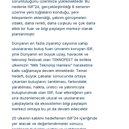
sorumluluğunu üzerimize yüklemektedir. Bu
nedenle ISIF’24, gerçekleştirildiği 8 senenin
üzerine yeni tuğlaların konduğu, yeni
bileşenlerin eklendiği, yatırım görüşmeleri
odaklı, daha renkli, daha coşkulu ve çok daha
etkili bir fuar ve bilgi paylaşım merkezi olarak
planlanmıştır.
Dünyanın en fazla ziyaretçi sayısına sahip
uluslararası buluş fuarı ünvanını koruyan ISIF,
yine Dünyanın en büyük uzay, havacılık ve
teknoloji festivali olan TEKNOFEST ile birlikte
ülkemizin “Milli Teknoloji Hamlesi” hareketine
katkı sağlamaya devam etmektedir. Temel
hedefi, büyük çabalar sonucunda ortaya
çıkarılan buluşların; tanıtılması, farkındalık
yaratılması, halkla, üretici ve yatırımcıyla
buluşturulmak olan ISIF, fuar etkinliğinin yanı
sıra düzenlenecek ulusal ve uluslararası
çalıştaylarla da ekosistemin bilgi paylaşım
merkezi olmaya bu yıl da devam edecektir.
20 ülkenin katılımı hedeflenen ISIF’24 içeriğinde
yer alacak ve değerlendirmeler sonucu