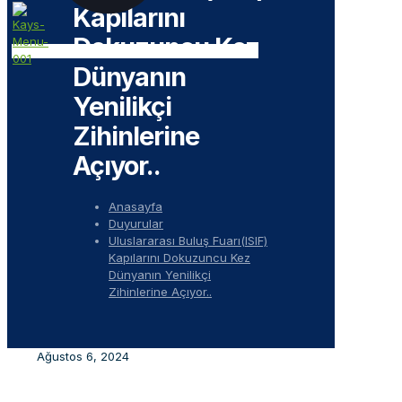
Kapılarını
Dokuzuncu Kez
Dünyanın
Yenilikçi
Zihinlerine
Açıyor..
Anasayfa
Duyurular
Uluslararası Buluş Fuarı(ISIF)
Kapılarını Dokuzuncu Kez
Dünyanın Yenilikçi
Zihinlerine Açıyor..
Ağustos 6, 2024