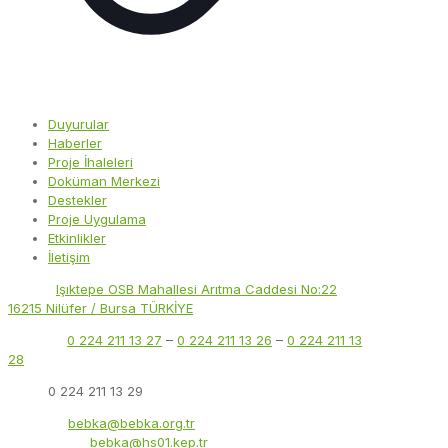
Duyurular
Haberler
Proje İhaleleri
Doküman Merkezi
Destekler
Proje Uygulama
Etkinlikler
İletişim
Adres:
Işıktepe OSB Mahallesi Arıtma Caddesi No:22
16215 Nilüfer / Bursa TÜRKİYE
Telefon:
0 224 211 13 27
–
0 224 211 13 26
–
0 224 211 13
28
Faks:
0 224 211 13 29
E-Posta:
bebka@bebka.org.tr
KEP Adresi:
bebka@hs01.kep.tr