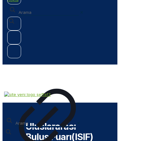
✕
✕
Uluslararası
Buluş Fuarı(ISIF)