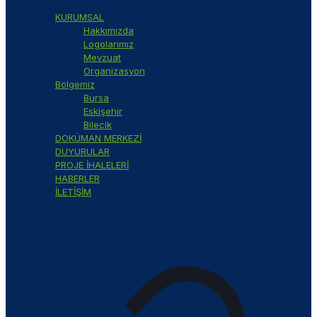
KURUMSAL
Hakkımızda
Logolarımız
Mevzuat
Organizasyon
Bölgemiz
Bursa
Eskişehir
Bilecik
DOKÜMAN MERKEZİ
DUYURULAR
PROJE İHALELERİ
HABERLER
İLETİŞİM