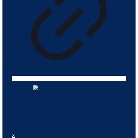
Tasarım ©
✕