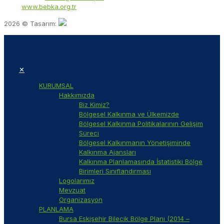
Web:
www.bebka.org.tr
2026 © Tasarım:
✕
KURUMSAL
Hakkımızda
Biz Kimiz?
Bölgesel Kalkınma ve Ülkemizde
Bölgesel Kalkınma Politikalarının Gelişim
Süreci
Bölgesel Kalkınmanın Yönetişiminde
Kalkınma Ajansları
Kalkınma Planlamasında İstatistiki Bölge
Birimleri Sınıflandırması
Logolarımız
Mevzuat
Organizasyon
PLANLAMA
Bursa Eskişehir Bilecik Bölge Planı (2014 –