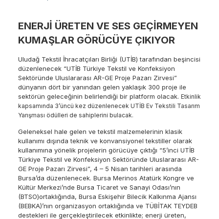
ENERJİ ÜRETEN VE SES GEÇİRMEYEN
KUMAŞLAR GÖRÜCÜYE ÇIKIYOR
Uludağ Tekstil İhracatçıları Birliği (UTİB) tarafından beşincisi
düzenlenecek “UTİB Türkiye Tekstil ve Konfeksiyon
Sektöründe Uluslararası AR-GE Proje Pazarı Zirvesi”
dünyanın dört bir yanından gelen yaklaşık 300 proje ile
sektörün geleceğinin belirlendiği bir platform olacak.
Etkinlik
kapsamında 3’üncü kez düzenlenecek UTİB Ev Tekstili Tasarım
Yarışması ödülleri de sahiplerini bulacak.
Geleneksel hale gelen ve tekstil malzemelerinin klasik
kullanımı dışında teknik ve konvansiyonel tekstiller olarak
kullanımına yönelik projelerin görücüye çıktığı “5’inci UTİB
Türkiye Tekstil ve Konfeksiyon Sektöründe Uluslararası AR-
GE Proje Pazarı Zirvesi”, 4 – 5 Nisan tarihleri arasında
Bursa’da düzenlenecek. Bursa Merinos Atatürk Kongre ve
Kültür Merkezi’nde Bursa Ticaret ve Sanayi Odası’nın
(BTSO)ortaklığında, Bursa Eskişehir Bilecik Kalkınma Ajansı
(BEBKA)’nın organizasyon ortaklığında ve TÜBİTAK TEYDEB
destekleri ile gerçekleştirilecek etkinlikte; enerji üreten,