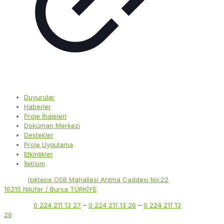
Duyurular
Haberler
Proje İhaleleri
Doküman Merkezi
Destekler
Proje Uygulama
Etkinlikler
İletişim
Adres:
Işıktepe OSB Mahallesi Arıtma Caddesi No:22
16215 Nilüfer / Bursa TÜRKİYE
Telefon:
0 224 211 13 27
–
0 224 211 13 26
–
0 224 211 13
28