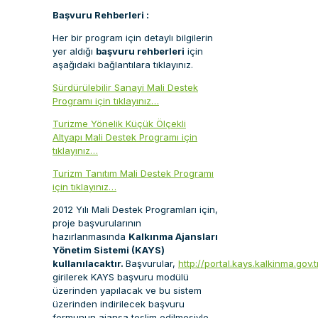
Başvuru Rehberleri :
Her bir program için detaylı bilgilerin
yer aldığı
başvuru rehberleri
için
aşağıdaki bağlantılara tıklayınız.
Sürdürülebilir Sanayi Mali Destek
Programı için tıklayınız…
Turizme Yönelik Küçük Ölçekli
Altyapı Mali Destek Programı için
tıklayınız…
Turizm Tanıtım Mali Destek Programı
için tıklayınız…
2012 Yılı Mali Destek Programları için,
proje başvurularının
hazırlanmasında
Kalkınma Ajansları
Yönetim Sistemi (KAYS)
kullanılacaktır.
Başvurular,
http://portal.kays.kalkinma.gov.t
girilerek KAYS başvuru modülü
üzerinden yapılacak ve bu sistem
üzerinden indirilecek başvuru
formunun ajansa teslim edilmesiyle