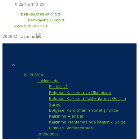
Faks:
0 224 211 13 29
E-Posta:
bebka@bebka.org.tr
KEP Adresi:
bebka@hs01.kep.tr
Web:
www.bebka.org.tr
2026 © Tasarım:
✕
KURUMSAL
Hakkımızda
Biz Kimiz?
Bölgesel Kalkınma ve Ülkemizde
Bölgesel Kalkınma Politikalarının Gelişim
Süreci
Bölgesel Kalkınmanın Yönetişiminde
Kalkınma Ajansları
Kalkınma Planlamasında İstatistiki Bölge
Birimleri Sınıflandırması
Logolarımız