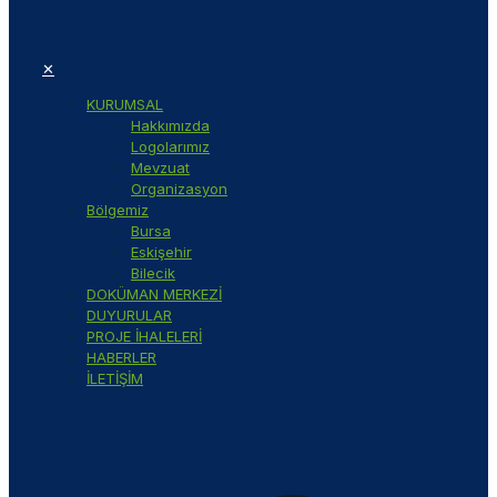
✕
KURUMSAL
Hakkımızda
Logolarımız
Mevzuat
Organizasyon
Bölgemiz
Bursa
Eskişehir
Bilecik
DOKÜMAN MERKEZİ
DUYURULAR
PROJE İHALELERİ
HABERLER
İLETİŞİM