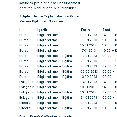
katılarak projelerin nasıl hazırlanması
gerektiği konusunda bilgi alabilirler.
Bilgilendirme Toplantıları ve Proje
Yazma Eğitimleri Takvimi:
İl
İçerik
Tarih
Saat
Bursa
Bilgilendirme
03.01.2013
14:00 – 1
Bursa
Bilgilendirme
09.01.2013
10:00 – 1
Bursa
Bilgilendirme
15.01.2013
10:00 – 1
Bursa
Bilgilendirme
17.01.2013
10:00 – 1
Bursa
Bilgilendirme + Eğitim
22.01.2013
09:00 – 
Bursa
Bilgilendirme + Eğitim
25.01.2013
09:00 – 
Bursa
Bilgilendirme + Eğitim
30.01.2013
09:00 – 
Bursa
Bilgilendirme + Eğitim
06.02.2013
09:00 – 
Bursa
Bilgilendirme + Eğitim
13.02.2013
09:00 – 
Eskişehir
Bilgilendirme
04.01.2013
14:00 – 1
Eskişehir
Bilgilendirme
10.01.2013
14:00 – 1
Eskişehir
Bilgilendirme + Eğitim
16.01.2013
09:00 – 
Eskişehir
Bilgilendirme + Eğitim
24.01.2013
09:00 – 
Bilecik
Bilgilendirme
08.01.2013
14:00 – 1
Bilecik
Bilgilendirme + Eğitim
23.01.2013
10:00 – 1
Proje döngüsü yönetimi ve proje