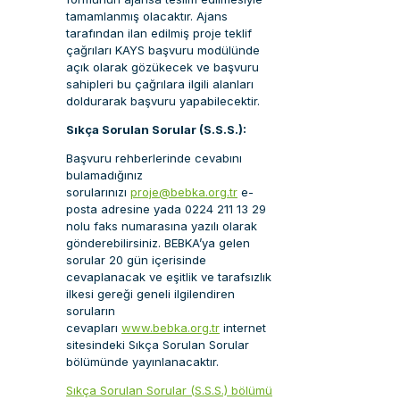
tamamlanmış olacaktır. Ajans
tarafından ilan edilmiş proje teklif
çağrıları KAYS başvuru modülünde
açık olarak gözükecek ve başvuru
sahipleri bu çağrılara ilgili alanları
doldurarak başvuru yapabilecektir.
Sıkça Sorulan Sorular (S.S.S.):
Başvuru rehberlerinde cevabını
bulamadığınız
sorularınızı
proje@bebka.org.tr
e-
posta adresine yada 0224 211 13 29
nolu faks numarasına yazılı olarak
gönderebilirsiniz. BEBKA’ya gelen
sorular 20 gün içerisinde
cevaplanacak ve eşitlik ve tarafsızlık
ilkesi gereği geneli ilgilendiren
soruların
cevapları
www.bebka.org.tr
internet
sitesindeki Sıkça Sorulan Sorular
bölümünde yayınlanacaktır.
Sıkça Sorulan Sorular (S.S.S.) bölümü