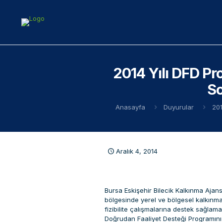
2014 Yılı DFD P
So
Anasayfa
Duyurular
201
Aralık 4, 2014
Bursa Eskişehir Bilecik Kalkınma Ajans
bölgesinde yerel ve bölgesel kalkınma
fizibilite çalışmalarına destek sağlamak
Doğrudan Faaliyet Desteği Programını”