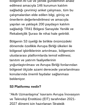
bölgenin Ar-Ge ve yenilik gündeminin analiz
edilmesi amacıyla 146 kurumun katılım
sağladığı çevrimiçi anket çalışması, tüm bu
çalışmalardan elde edilen bilgi, görüş ve
önerilerin değerlendirilmesi ve amacıyla
yapılan ve yaklaşık 200 paydaşın katılım
sağladığı TR41 Bölgesi Sanayide Yenilik ve
Rekabetçilik Şurası ile nihai hale getirildi.
Bölgenin S3 üyeliği ile birlikte önümüzdeki
dönemde özellikle Avrupa Birliği ülkeleri ile
bölgesel işbirliklerinin artırılması, bölgemizin
uluslararası platformlarda temsil edilmesi,
tanıtım ve yatırım faaliyetlerinin
yoğunlaştırılması ve Avrupa Birliği fonlarından
bölgesel ölçüde azami derecede yararlanılması
konularında önemli faydalar sağlanması
bekleniyor.
S3 Platformu nedir?
“Akıllı Uzmanlaşma” kavramı Avrupa İnovasyon
ve Teknoloji Enstitüsü (EIT) tarafından 2021-
2027 dönemi için hazırlanan Stratejik