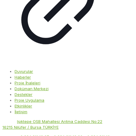
Duyurular
Haberler
Proje İhaleleri
Doküman Merkezi
Destekler
Proje Uygulama
Etkinlikler
İletişim
Adres:
Işıktepe OSB Mahallesi Arıtma Caddesi No:22
16215 Nilüfer / Bursa TÜRKİYE