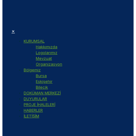
✕
KURUMSAL
Hakkımızda
Logolarımız
Mevzuat
Organizasyon
Bölgemiz
Bursa
Eskişehir
Bilecik
DOKÜMAN MERKEZİ
DUYURULAR
PROJE İHALELERİ
HABERLER
İLETİŞİM