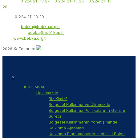
Telefon:
0 224 211 13 27
–
0 224 211 13 26
–
0 224 211 13
28
Faks:
0 224 211 13 29
E-Posta:
bebka@bebka.org.tr
KEP Adresi:
bebka@hs01.kep.tr
Web:
www.bebka.org.tr
2026 © Tasarım:
✕
KURUMSAL
Hakkımızda
Biz Kimiz?
Bölgesel Kalkınma ve Ülkemizde
Bölgesel Kalkınma Politikalarının Gelişim
Süreci
Bölgesel Kalkınmanın Yönetişiminde
Kalkınma Ajansları
Kalkınma Planlamasında İstatistiki Bölge