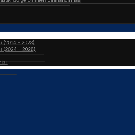
stiki Bölge Birimleri Sınıflandırması
nı (2014 – 2023)
nı (2024 – 2028)
nlar