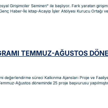
syal Girişimciler Semineri" ile başlıyor. Fark yaratan gir
ç Haber-İki kitap-Acayip İşler Atölyesi Kurucu Ortağı ve 
ROGRAMI TEMMUZ-AĞUSTOS DÖN
 değerlendirme süreci Kalkınma Ajansları Proje ve Faaliy
in Temmuz-Ağustos döneminde 25 proje başvurusu yapılmıştır