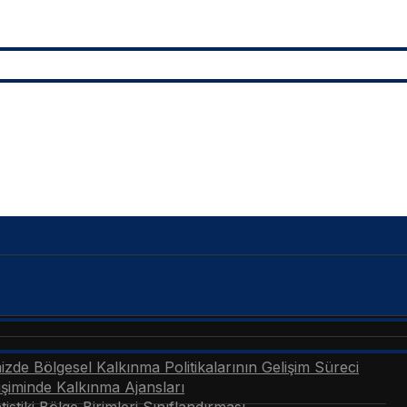
zde Bölgesel Kalkınma Politikalarının Gelişim Süreci
şiminde Kalkınma Ajansları