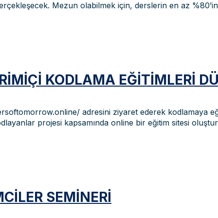
 gerçekleşecek. Mezun olabilmek için, derslerin en az %80’
RIMIÇI KODLAMA EĞITIMLERI 
rsoftomorrow.online/ adresini ziyaret ederek kodlamaya eğle
layanlar projesi kapsamında online bir eğitim sitesi oluştur
MCILER SEMINERI