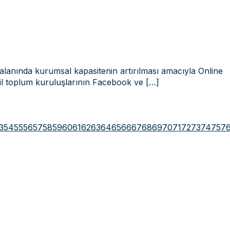
alanında kurumsal kapasitenin artırılması amacıyla Online
vil toplum kuruluşlarının Facebook ve
[…]
3
54
55
56
57
58
59
60
61
62
63
64
65
66
67
68
69
70
71
72
73
74
75
7