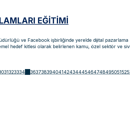
AMLARI EĞITIMI
dürlüğü ve Facebook işbirliğinde yerelde dijital pazarlama 
el hedef kitlesi olarak belirlenen kamu, özel sektör ve si
30
31
32
33
34
35
36
37
38
39
40
41
42
43
44
45
46
47
48
49
50
51
52
5