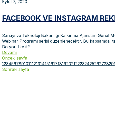
Eylül 7, 2020
FACEBOOK VE INSTAGRAM REKL
Sanayi ve Teknoloji Bakanlığı Kalkınma Ajansları Genel Mü
Webinar Programı serisi düzenlenecektir. Bu kapsamda, tem
Do you like it?
Devamı
Önceki sayfa
1
2
3
4
5
6
7
8
9
10
11
12
13
14
15
16
17
18
19
20
21
22
23
24
25
26
27
28
29
Sonraki sayfa