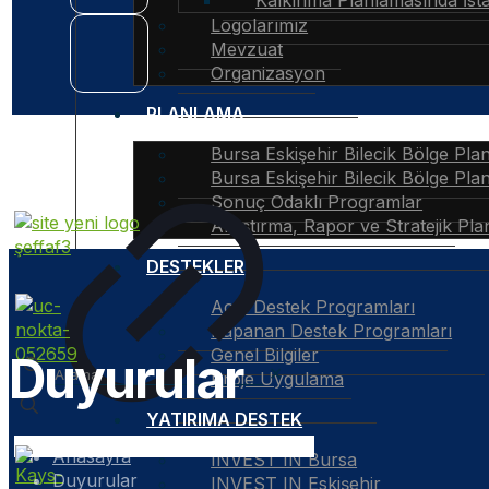
Kalkınma Planlamasında İstati
Logolarımız
Mevzuat
Organizasyon
PLANLAMA
Bursa Eskişehir Bilecik Bölge Pla
Bursa Eskişehir Bilecik Bölge Pla
Sonuç Odaklı Programlar
Araştırma, Rapor ve Stratejik Pla
DESTEKLER
Açık Destek Programları
Kapanan Destek Programları
Genel Bilgiler
Duyurular
✕
Proje Uygulama
YATIRIMA DESTEK
Anasayfa
INVEST IN Bursa
Duyurular
INVEST IN Eskişehir