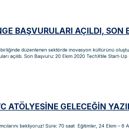
GE BAŞVURULARI AÇILDI, SON 
işbirliğinde düzenlenen sektörde inovasyon kültürünü oluşt
uları açıldı. Son Başvuru: 20 Ekim 2020 TechXtile Start-Up 
VC ATÖLYESINE GELECEĞIN YAZI
cılarını bekliyoruz! Süre: 70 saat Eğitimler, 24 Ekim – 6 A