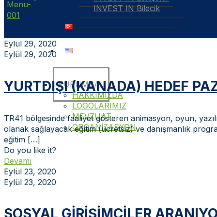
INVEST IN Bilecik
Eylül 29, 2020
Eylül 29, 2020
YURTDIŞI (KANADA) HEDEF PA
KURUMSAL
HAKKIMIZDA
LOGOLARIMIZ
MEVZUAT
TR41 bölgesinde faaliyet gösteren animasyon, oyun, yazılı
ORGANİZASYON
olanak sağlayacak eğitim (ücretsiz) ve danışmanlık prog
eğitim
[…]
Do you like it?
Devamı
Eylül 23, 2020
Eylül 23, 2020
SOSYAL GIRIŞIMCILER ARANIYO