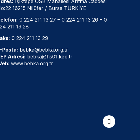
dres:
Işıktepe OSB Mahallesi Arıtma Caddesi
o:22 16215 Nilüfer / Bursa TÜRKİYE
elefon:
0 224 211 13 27
–
0 224 211 13 26
–
0
24 211 13 28
aks:
0 224 211 13 29
-Posta:
bebka@bebka.org.tr
EP Adresi:
bebka@hs01.kep.tr
Web:
www.bebka.org.tr