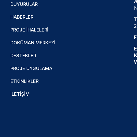
A
DUYURULAR
N
HABERLER
T
2
PROJE İHALELERI
F
DOKÜMAN MERKEZI
E
K
DESTEKLER
PROJE UYGULAMA
ETKINLIKLER
İLETIŞIM