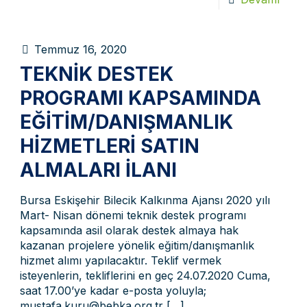
Temmuz 16, 2020
TEKNIK DESTEK
PROGRAMI KAPSAMINDA
EĞITIM/DANIŞMANLIK
HIZMETLERI SATIN
ALMALARI İLANI
Bursa Eskişehir Bilecik Kalkınma Ajansı 2020 yılı
Mart- Nisan dönemi teknik destek programı
kapsamında asil olarak destek almaya hak
kazanan projelere yönelik eğitim/danışmanlık
hizmet alımı yapılacaktır. Teklif vermek
isteyenlerin, tekliflerini en geç 24.07.2020 Cuma,
saat 17.00’ye kadar e-posta yoluyla;
mustafa.kuru@bebka.org.tr
[…]