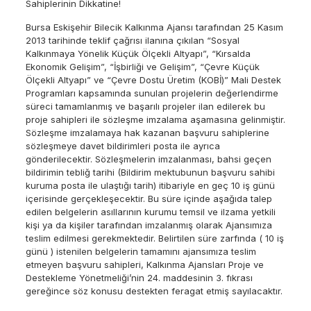
Sahiplerinin Dikkatine!
Bursa Eskişehir Bilecik Kalkınma Ajansı tarafından 25 Kasım
2013 tarihinde teklif çağrısı ilanına çıkılan “Sosyal
Kalkınmaya Yönelik Küçük Ölçekli Altyapı”, “Kırsalda
Ekonomik Gelişim”, “İşbirliği ve Gelişim”, “Çevre Küçük
Ölçekli Altyapı” ve “Çevre Dostu Üretim (KOBİ)” Mali Destek
Programları kapsamında sunulan projelerin değerlendirme
süreci tamamlanmış ve başarılı projeler ilan edilerek bu
proje sahipleri ile sözleşme imzalama aşamasına gelinmiştir.
Sözleşme imzalamaya hak kazanan başvuru sahiplerine
sözleşmeye davet bildirimleri posta ile ayrıca
gönderilecektir. Sözleşmelerin imzalanması, bahsi geçen
bildirimin tebliğ tarihi (Bildirim mektubunun başvuru sahibi
kuruma posta ile ulaştığı tarih) itibariyle en geç 10 iş günü
içerisinde gerçekleşecektir. Bu süre içinde aşağıda talep
edilen belgelerin asıllarının kurumu temsil ve ilzama yetkili
kişi ya da kişiler tarafından imzalanmış olarak Ajansımıza
teslim edilmesi gerekmektedir. Belirtilen süre zarfında ( 10 iş
günü ) istenilen belgelerin tamamını ajansımıza teslim
etmeyen başvuru sahipleri, Kalkınma Ajansları Proje ve
Destekleme Yönetmeliği’nin 24. maddesinin 3. fıkrası
gereğince söz konusu destekten feragat etmiş sayılacaktır.