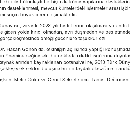
iri ile bütünleşik bir biçimde küme yapılarına desteklerinin ö
 desteklenmesi, mevcut kümelerdeki işletmeler arası işbirlik
mesi için büyük önem taşımaktadır.”
y ise, zirvede 2023 yılı hedeflerine ulaşılması yolunda bö
ine giden yolda kırıcı olmadan, ayrı düşmeden ve pes etmede
 gerçekleşmesinde emeği geçenlere teşekkür etti.
. Hasan Gönen de, etkinliğin açılışında yaptığı konuşmada,
 önemine değinerek, bu noktada nitelikli işgücüne duyulacak 
kaynaklarından kaynaklanan potansiyeline, 2013 Türk Dünyası
ekleşecek sektör buluşmalarının faydalı olacağına inandığın
aşkanı Metin Güler ve Genel Sekreterimiz Tamer Değirmenc