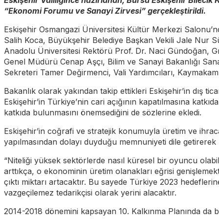
Eskişehir Valiliğince hazırlanan, Bursa Eskişehir Bile
“Ekonomi Forumu ve Sanayi Zirvesi” gerçekleştirildi.
Eskişehir Osmangazi Üniversitesi Kültür Merkezi Salonu’nd
Salih Koca, Büyükşehir Belediye Başkan Vekili Jale Nur
Anadolu Üniversitesi Rektörü Prof. Dr. Naci Gündoğan, 
Genel Müdürü Cenap Aşçı, Bilim ve Sanayi Bakanlığı Sa
Sekreteri Tamer Değirmenci, Vali Yardımcıları, Kaymakamlar,
Bakanlık olarak yakından takip ettikleri Eskişehir’in dış ti
Eskişehir’in Türkiye’nin cari açığının kapatılmasına katkıd
katkıda bulunmasını önemsediğini de sözlerine ekledi.
Eskişehir’in coğrafi ve stratejik konumuyla üretim ve ihra
yapılmasından dolayı duyduğu memnuniyeti dile getirerek ş
“Niteliği yüksek sektörlerde nasıl küresel bir oyuncu olabil
arttıkça, o ekonominin üretim olanakları eğrisi genişlemek
çıktı miktarı artacaktır. Bu sayede Türkiye 2023 hedefleri
vazgeçilemez tedarikçisi olarak yerini alacaktır.
2014-2018 dönemini kapsayan 10. Kalkınma Planında da beli