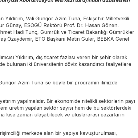
rk Dünyası Koordinasyon Merkezi tarafından düzenlenen
Yıldırım, Vali Güngör Azim Tuna, Eskişehir Milletvekili
 Nur Günay, ESOGÜ Rektörü Prof. Dr. Hasan Gönen,
Mehmet Hadi Tunç, Gümrük ve Ticaret Bakanlığı Gümrükler
avaş Özaydemir, ETO Başkanı Metin Güler, BEBKA Genel
cısı Yıldırım, dış ticaret fazlası veren bir şehir olarak
e bulunan iki üniversitenin döviz kazandırıcı faaliyetlere
i Güngör Azim Tuna ise böyle bir programın ilimizde
tırım yapılmalıdır. Bir ekonomide nitelikli sektörlerin payı
 hem üretim yapılan sektör sayısı hem de bu sektörlerdeki
daha kısa zaman ulaşabilecek ve uluslararası pazarların
rişimciliği merkeze alan bir yapıya kavuşturulması,