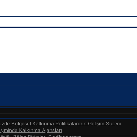
zde Bölgesel Kalkınma Politikalarının Gelişim Süreci
şiminde Kalkınma Ajansları