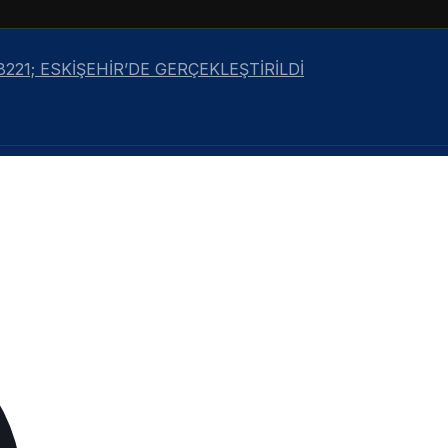
21; ESKİŞEHİR’DE GERÇEKLEŞTİRİLDİ