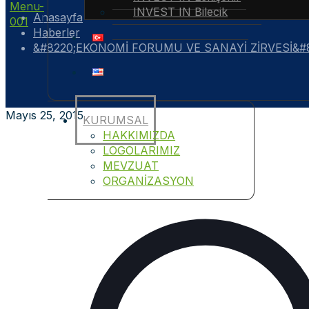
INVEST IN Bilecik
Anasayfa
Haberler
&#8220;EKONOMİ FORUMU VE SANAYİ ZİRVESİ&#82
Mayıs 25, 2015
KURUMSAL
HAKKIMIZDA
LOGOLARIMIZ
MEVZUAT
ORGANİZASYON