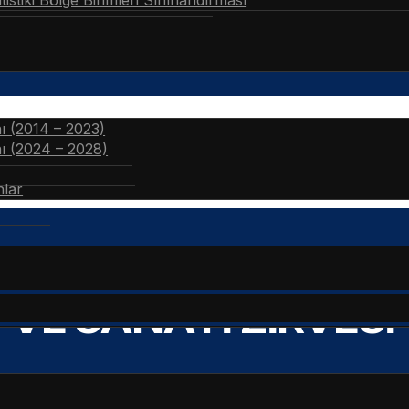
stiki Bölge Birimleri Sınıflandırması
nı (2014 – 2023)
nı (2024 – 2028)
nlar
E SANAYİ ZİRVESİ”