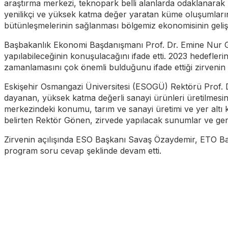
araştırma merkezi, teknopark belli alanlarda odaklanarak birb
yenilikçi ve yüksek katma değer yaratan küme oluşumlarının
bütünleşmelerinin sağlanması bölgemiz ekonomisinin geliş
Başbakanlık Ekonomi Başdanışmanı Prof. Dr. Emine Nur Güna
yapılabileceğinin konuşulacağını ifade etti. 2023 hedefler
zamanlamasını çok önemli bulduğunu ifade ettiği zirvenin
Eskişehir Osmangazi Üniversitesi (ESOGÜ) Rektörü Prof. Dr
dayanan, yüksek katma değerli sanayi ürünleri üretilmesinin
merkezindeki konumu, tarım ve sanayi üretimi ve yer altı 
belirten Rektör Gönen, zirvede yapılacak sunumlar ve gerç
Zirvenin açılışında ESO Başkanı Savaş Özaydemir, ETO B
program soru cevap şeklinde devam etti.