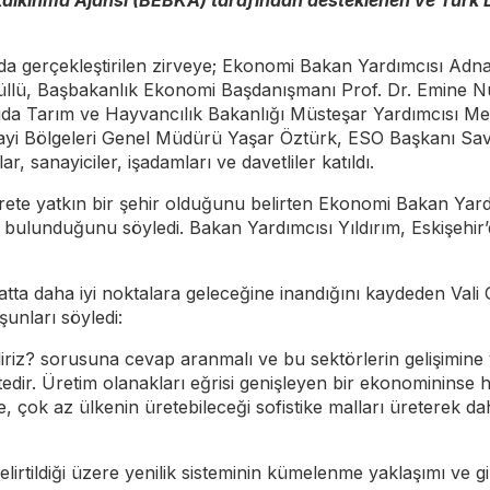
cik Kalkınma Ajansı (BEBKA) tarafından desteklenen ve Tü
a gerçekleştirilen zirveye; Ekonomi Bakan Yardımcısı Adnan 
 Süllü, Başbakanlık Ekonomi Başdanışmanı Prof. Dr. Emine
Gıda Tarım ve Hayvancılık Bakanlığı Müsteşar Yardımcısı 
nayi Bölgeleri Genel Müdürü Yaşar Öztürk, ESO Başkanı S
 sanayiciler, işadamları ve davetliler katıldı.
carete yatkın bir şehir olduğunu belirten Ekonomi Bakan Yardım
a bulunduğunu söyledi. Bakan Yardımcısı Yıldırım, Eskişehir’d
catta daha iyi noktalara geleceğine inandığını kaydeden Val
unları söyledi:
iriz? sorusuna cevap aranmalı ve bu sektörlerin gelişimine ya
tedir. Üretim olanakları eğrisi genişleyen bir ekonomininse
ne, çok az ülkenin üretebileceği sofistike malları üreterek 
rtildiği üzere yenilik sisteminin kümelenme yaklaşımı ve gi