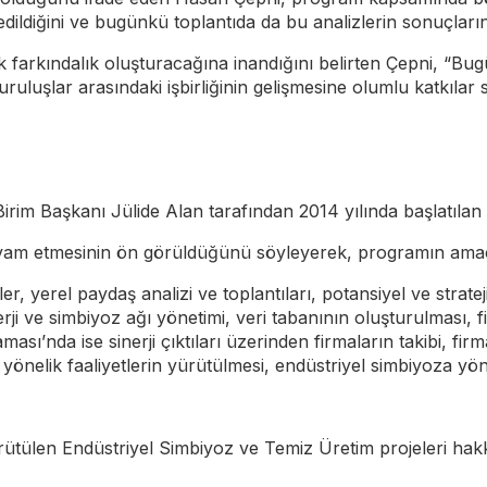
edildiğini ve bugünkü toplantıda da bu analizlerin sonuçlar
lik farkındalık oluşturacağına inandığını belirten Çepni, “B
luşlar arasındaki işbirliğinin gelişmesine olumlu katkılar 
 Başkanı Jülide Alan tarafından 2014 yılında başlatılan projey
evam etmesinin ön görüldüğünü söyleyerek, programın amacı
er, yerel paydaş analizi ve toplantıları, potansiyel ve strat
inerji ve simbiyoz ağı yönetimi, veri tabanının oluşturulması
ası’nda ise sinerji çıktıları üzerinden firmaların takibi, fir
e yönelik faaliyetlerin yürütülmesi, endüstriyel simbiyoza y
ülen Endüstriyel Simbiyoz ve Temiz Üretim projeleri hakkın