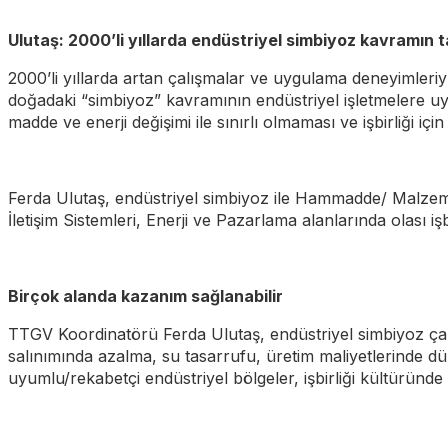
Ulutaş: 2000’li yıllarda endüstriyel simbiyoz kavramın t
2000’li yıllarda artan çalışmalar ve uygulama deneyimleriy
doğadaki “simbiyoz” kavramının endüstriyel işletmelere uyarla
madde ve enerji değişimi ile sınırlı olmaması ve işbirliği için
Ferda Ulutaş, endüstriyel simbiyoz ile Hammadde/ Malzeme, H
İletişim Sistemleri, Enerji ve Pazarlama alanlarında olası işbi
Birçok alanda kazanım sağlanabilir
TTGV Koordinatörü Ferda Ulutaş, endüstriyel simbiyoz çalı
salınımında azalma, su tasarrufu, üretim maliyetlerinde düşüş
uyumlu/rekabetçi endüstriyel bölgeler, işbirliği kültürün