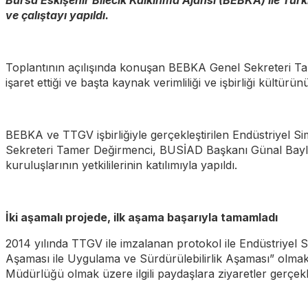
Bursa Eskişehir Bilecik Kalkınma Ajansı (BEBKA) ile Türki
ve çalıştayı yapıldı.
Toplantının açılışında konuşan BEBKA Genel Sekreteri Tam
işaret ettiği ve başta kaynak verimliliği ve işbirliği kült
BEBKA ve TTGV işbirliğiyle gerçekleştirilen Endüstriyel 
Sekreteri Tamer Değirmenci, BUSİAD Başkanı Günal Baylan
kuruluşlarının yetkililerinin katılımıyla yapıldı.
İki aşamalı projede, ilk aşama başarıyla tamamladı
2014 yılında TTGV ile imzalanan protokol ile Endüstriyel 
Aşaması ile Uygulama ve Sürdürülebilirlik Aşaması” olmak
Müdürlüğü olmak üzere ilgili paydaşlara ziyaretler gerçekleş