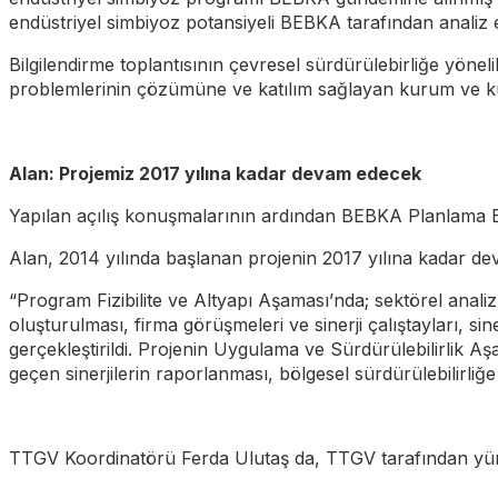
endüstriyel simbiyoz potansiyeli BEBKA tarafından analiz 
Bilgilendirme toplantısının çevresel sürdürülebirliğe yöne
problemlerinin çözümüne ve katılım sağlayan kurum ve kuru
Alan: Projemiz 2017 yılına kadar devam edecek
Yapılan açılış konuşmalarının ardından BEBKA Planlama Birim
Alan, 2014 yılında başlanan projenin 2017 yılına kadar d
“Program Fizibilite ve Altyapı Aşaması’nda; sektörel analizl
oluşturulması, firma görüşmeleri ve sinerji çalıştayları, s
gerçekleştirildi. Projenin Uygulama ve Sürdürülebilirlik Aşam
geçen sinerjilerin raporlanması, bölgesel sürdürülebilirliğ
TTGV Koordinatörü Ferda Ulutaş da, TTGV tarafından yürüt