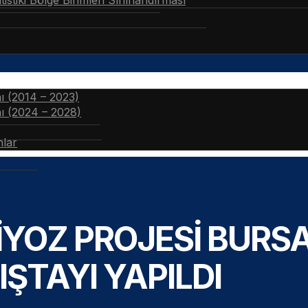
stiki Bölge Birimleri Sınıflandırması
nı (2014 – 2023)
nı (2024 – 2028)
nlar
YOZ PROJESİ BURSA
IŞTAYI YAPILDI