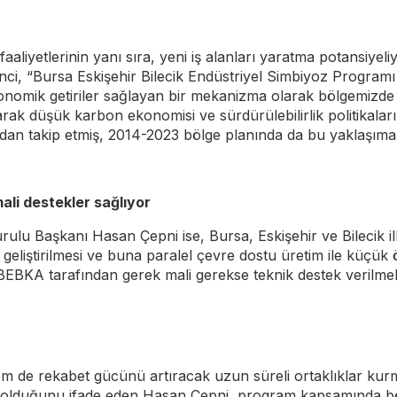
yetlerinin yanı sıra, yeni iş alanları yaratma potansiyeliyl
i, “Bursa Eskişehir Bilecik Endüstriyel Simbiyoz Programı i
onomik getiriler sağlayan bir mekanizma olarak bölgemizde h
rarak düşük karbon ekonomisi ve sürdürülebilirlik politikal
ndan takip etmiş, 2014-2023 bölge planında da bu yaklaşıma 
li destekler sağlıyor
 Başkanı Hasan Çepni ise, Bursa, Eskişehir ve Bilecik iller
nın geliştirilmesi ve buna paralel çevre dostu üretim ile küçük
EBKA tarafından gerek mali gerekse teknik destek verilmek
m de rekabet gücünü artıracak uzun süreli ortaklıklar kurm
olduğunu ifade eden Hasan Çepni, program kapsamında böl