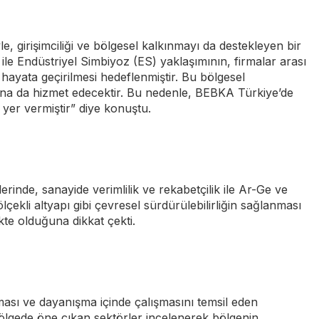
e, girişimciliği ve bölgesel kalkınmayı da destekleyen bir
le Endüstriyel Simbiyoz (ES) yaklaşımının, firmalar arası
ayata geçirilmesi hedeflenmiştir. Bu bölgesel
arına da hizmet edecektir. Bu nedenle, BEBKA Türkiye’de
yer vermiştir” diye konuştu.
inde, sanayide verimlilik ve rekabetçilik ile Ar-Ge ve
 ölçekli altyapı gibi çevresel sürdürülebilirliğin sağlanması
te olduğuna dikkat çekti.
ası ve dayanışma içinde çalışmasını temsil eden
gede öne çıkan sektörler incelenerek bölgenin