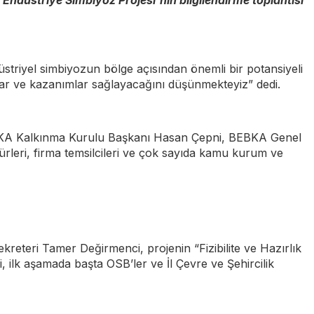
 Endüstriye Simbiyoz Projesi’nin bilgilendirme toplantısı
triyel simbiyozun bölge açısından önemli bir potansiyeli
arlar ve kazanımlar sağlayacağını düşünmekteyiz” dedi.
a BEBKA Kalkınma Kurulu Başkanı Hasan Çepni, BEBKA Genel
eri, firma temsilcileri ve çok sayıda kamu kurum ve
reteri Tamer Değirmenci, projenin “Fizibilite ve Hazırlık
ilk aşamada başta OSB’ler ve İl Çevre ve Şehircilik