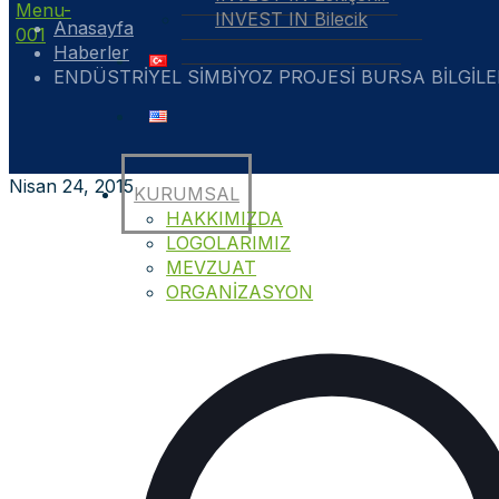
INVEST IN Bilecik
Anasayfa
Haberler
ENDÜSTRİYEL SİMBİYOZ PROJESİ BURSA BİLGİLE
Nisan 24, 2015
KURUMSAL
HAKKIMIZDA
LOGOLARIMIZ
MEVZUAT
ORGANİZASYON