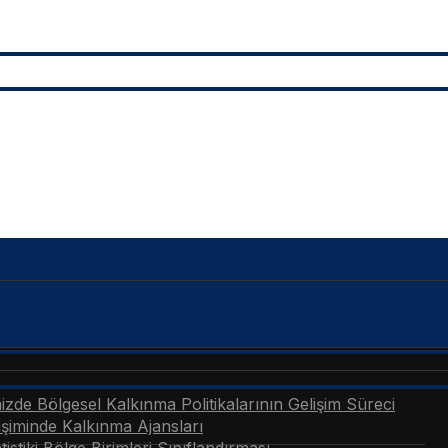
zde Bölgesel Kalkınma Politikalarının Gelişim Süreci
şiminde Kalkınma Ajansları