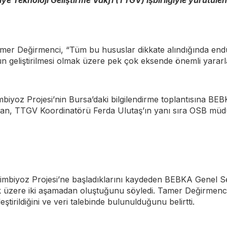
ye Teknoloji Geliştirme Vakfı (TTGV) işbirliğiyle yürütülen
er Değirmenci, “Tüm bu hususlar dikkate alındığında endüs
ürünün geliştirilmesi olmak üzere pek çok eksende önemli yar
Simbiyoz Projesi’nin Bursa’daki bilgilendirme toplantısın
, TTGV Koordinatörü Ferda Ulutaş’ın yanı sıra OSB müdürl
Simbiyoz Projesi’ne başladıklarını kaydeden BEBKA Genel Sek
 üzere iki aşamadan oluştuğunu söyledi. Tamer Değirmenci, 
tirildiğini ve veri talebinde bulunulduğunu belirtti.