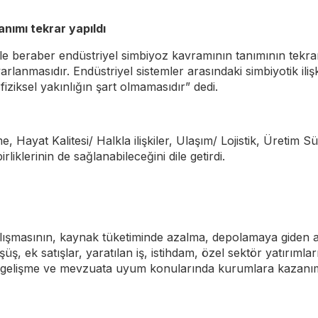
anımı tekrar yapıldı
le beraber endüstriyel simbiyoz kavramının tanımının tekrar
nmasıdır. Endüstriyel sistemler arasındaki simbiyotik ilişkile
 fiziksel yakınlığın şart olmamasıdır” dedi.
ayat Kalitesi/ Halkla ilişkiler, Ulaşım/ Lojistik, Üretim Sü
rliklerinin de sağlanabileceğini dile getirdi.
şmasının, kaynak tüketiminde azalma, depolamaya giden atık
, ek satışlar, yaratılan iş, istihdam, özel sektör yatırımları
de gelişme ve mevzuata uyum konularında kurumlara kazanım 