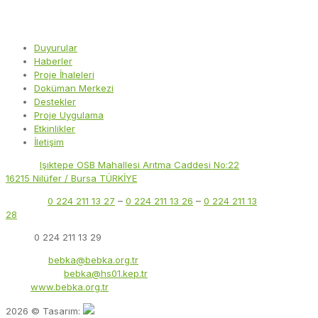
Duyurular
Haberler
Proje İhaleleri
Doküman Merkezi
Destekler
Proje Uygulama
Etkinlikler
İletişim
Adres:
Işıktepe OSB Mahallesi Arıtma Caddesi No:22
16215 Nilüfer / Bursa TÜRKİYE
Telefon:
0 224 211 13 27
–
0 224 211 13 26
–
0 224 211 13
28
Faks:
0 224 211 13 29
E-Posta:
bebka@bebka.org.tr
KEP Adresi:
bebka@hs01.kep.tr
Web:
www.bebka.org.tr
2026 © Tasarım: