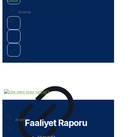
✕
✕
Faaliyet Raporu
Anasayfa