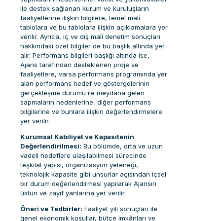
ile destek sağlanan kurum ve kuruluşların
faaliyetlerine ilişkin bilgilere, temel malî
tablolara ve bu tablolara ilişkin açıklamalara yer
verilir. Ayrıca, iç ve dış malî denetim sonuçları
hakkındaki özet bilgiler de bu başlık altında yer
alır. Performans bilgileri başlığı altında ise,
Ajans tarafından desteklenen proje ve
faaliyetlere, varsa performans programında yer
alan performans hedef ve göstergelerinin
gerçekleşme durumu ile meydana gelen
sapmaların nedenlerine, diğer performans
bilgilerine ve bunlara ilişkin değerlendirmelere
yer verilir.
Kurumsal Kabiliyet ve Kapasitenin
Değerlendirilmesi:
Bu bölümde, orta ve uzun
vadeli hedeflere ulaşılabilmesi sürecinde
teşkilat yapısı, organizasyon yeteneği,
teknolojik kapasite gibi unsurlar açısından içsel
bir durum değerlendirmesi yapılarak Ajansın
üstün ve zayıf yanlarına yer verilir.
Öneri ve Tedbirler:
Faaliyet yılı sonuçları ile
genel ekonomik koşullar, bütçe imkânları ve