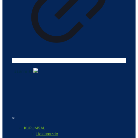
Tasarım ©
✕
KURUMSAL
Hakkımızda