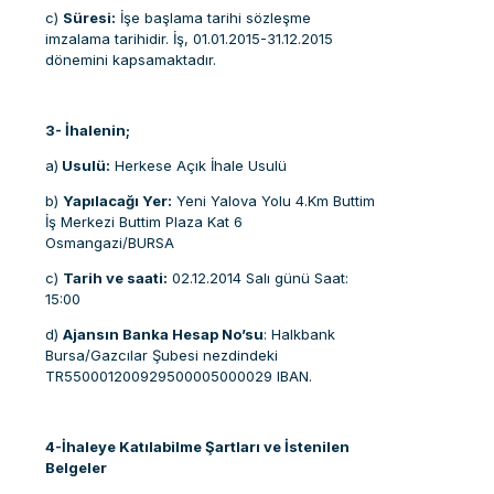
c)
Süresi:
İşe başlama tarihi sözleşme
imzalama tarihidir. İş, 01.01.2015-31.12.2015
dönemini kapsamaktadır.
3- İhalenin;
a)
Usulü:
Herkese Açık İhale Usulü
b)
Yapılacağı Yer:
Yeni Yalova Yolu 4.Km Buttim
İş Merkezi Buttim Plaza Kat 6
Osmangazi/BURSA
c)
Tarih ve saati:
02.12.2014 Salı günü Saat:
15:00
d)
Ajansın Banka Hesap No’su
: Halkbank
Bursa/Gazcılar Şubesi nezdindeki
TR550001200929500005000029 IBAN.
4-İhaleye Katılabilme Şartları ve İstenilen
Belgeler