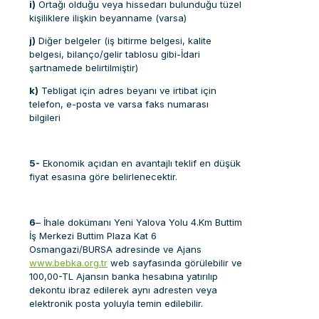
i)
Ortağı olduğu veya hissedarı bulunduğu tüzel
kişiliklere ilişkin beyanname (varsa)
j)
Diğer belgeler (iş bitirme belgesi, kalite
belgesi, bilanço/gelir tablosu gibi-İdari
şartnamede belirtilmiştir)
k)
Tebligat için adres beyanı ve irtibat için
telefon, e-posta ve varsa faks numarası
bilgileri
5-
Ekonomik açıdan en avantajlı teklif en düşük
fiyat esasına göre belirlenecektir.
6
– İhale dokümanı Yeni Yalova Yolu 4.Km Buttim
İş Merkezi Buttim Plaza Kat 6
Osmangazi/BURSA adresinde ve Ajans
www.bebka.org.tr
web sayfasında görülebilir ve
100,00-TL Ajansın banka hesabına yatırılıp
dekontu ibraz edilerek aynı adresten veya
elektronik posta yoluyla temin edilebilir.