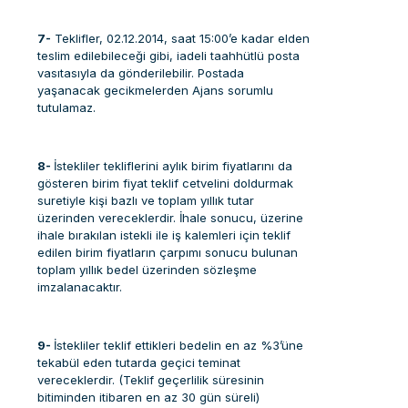
7-
Teklifler, 02.12.2014, saat 15:00’e kadar elden
teslim edilebileceği gibi, iadeli taahhütlü posta
vasıtasıyla da gönderilebilir. Postada
yaşanacak gecikmelerden Ajans sorumlu
tutulamaz.
8-
İstekliler tekliflerini aylık birim fiyatlarını da
gösteren birim fiyat teklif cetvelini doldurmak
suretiyle kişi bazlı ve toplam yıllık tutar
üzerinden vereceklerdir. İhale sonucu, üzerine
ihale bırakılan istekli ile iş kalemleri için teklif
edilen birim fiyatların çarpımı sonucu bulunan
toplam yıllık bedel üzerinden sözleşme
imzalanacaktır.
9-
İstekliler teklif ettikleri bedelin en az %3’üne
tekabül eden tutarda geçici teminat
vereceklerdir. (Teklif geçerlilik süresinin
bitiminden itibaren en az 30 gün süreli)