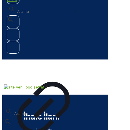
✕
✕
İhale İlanı
Anasayfa