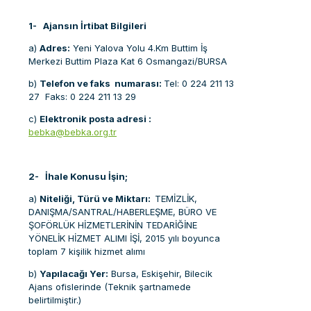
1-
Ajansın İrtibat Bilgileri
a)
Adres:
Yeni Yalova Yolu 4.Km Buttim İş
Merkezi Buttim Plaza Kat 6 Osmangazi/BURSA
b)
Telefon ve faks numarası:
Tel: 0 224 211 13
27 Faks: 0 224 211 13 29
c)
Elektronik posta ad
resi :
bebka@bebka.org.tr
2-
İhale Konusu İşin;
a)
Niteliği, Türü ve Miktarı:
TEMİZLİK,
DANIŞMA/SANTRAL/HABERLEŞME, BÜRO VE
ŞOFÖRLÜK HİZMETLERİNİN TEDARİĞİNE
YÖNELİK HİZMET ALIMI İŞİ, 2015 yılı boyunca
toplam 7 kişilik hizmet alımı
b)
Yapılacağı Yer:
Bursa, Eskişehir, Bilecik
Ajans ofislerinde (Teknik şartnamede
belirtilmiştir.)