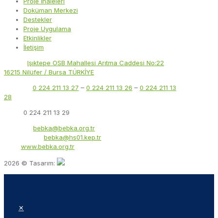
Proje İhaleleri
Doküman Merkezi
Destekler
Proje Uygulama
Etkinlikler
İletişim
Adres:
Işıktepe OSB Mahallesi Arıtma Caddesi No:22
16215 Nilüfer / Bursa TÜRKİYE
Telefon:
0 224 211 13 27
–
0 224 211 13 26
–
0 224 211 13
28
Faks:
0 224 211 13 29
E-Posta:
bebka@bebka.org.tr
KEP Adresi:
bebka@hs01.kep.tr
Web:
www.bebka.org.tr
2026 © Tasarım:
✕