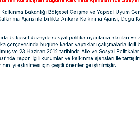
zırlanan Kuruluştan Bugüne Kalkınma Ajanslarında Sosyal 
da Kalkınma Bakanlığı Bölgesel Gelişme ve Yapısal Uyum Gen
alkınma Ajansı ile birlikte Ankara Kalkınma Ajansı, Doğu K
nda bölgesel düzeyde sosyal politika uygulama alanları ve ar
ka çerçevesinde bugüne kadar yaptıkları çalışmalarla ilgili b
lmuş ve 23 Haziran 2012 tarihinde Aile ve Sosyal Politikala
nda rapor ilgili kurumlar ve kalkınma ajansları ile tartışılm
iyileştirilmesi için çeşitli öneriler geliştirilmiştir.