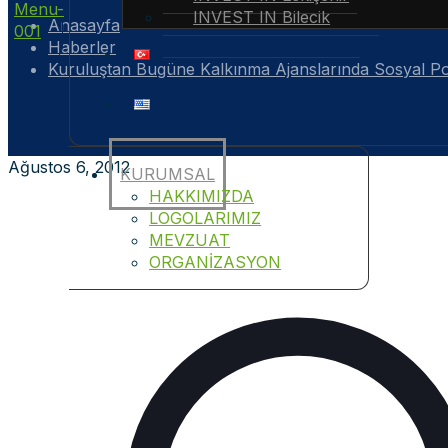
INVEST IN Bilecik
Anasayfa
Haberler
Kuruluştan Bugüne Kalkınma Ajanslarında Sosyal Po
Ağustos 6, 2012
KURUMSAL
HAKKIMIZDA
LOGOLARIMIZ
MEVZUAT
ORGANİZASYON