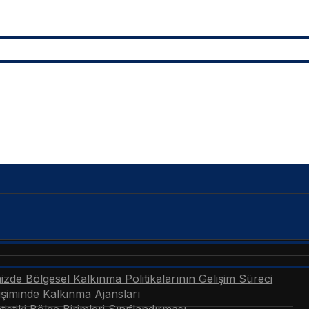
zde Bölgesel Kalkınma Politikalarının Gelişim Süreci
şiminde Kalkınma Ajansları