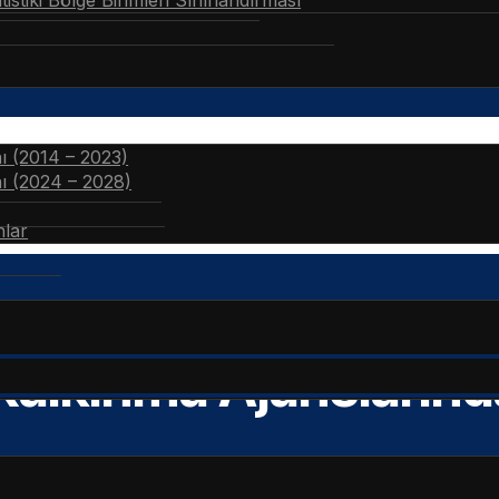
stiki Bölge Birimleri Sınıflandırması
nı (2014 – 2023)
nı (2024 – 2028)
nlar
alkınma Ajanslarında 