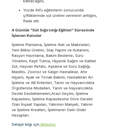
katılacağını,
Yüzde 69’u eğitimlerin sonucunda
çiftliklerinde süt üretimi veriminin arttığını,
İfade etti.
4 Günlük “Süt Sığırcılığı Eğitimi” Süresinde
İşlenen Konular
İşletme Planlama, İşletme Alet ve Makineleri,
Yem Bitkisi Üretimi, Silaj Yapımı ve Kullanımı,
Rasyon Hazırlama, Bakım Besleme, Sürü
Yönetimi, Kayıt Tutma, Hijyenik Sağım ve Kaliteli
Süt, Hayvan Refahı, Aşılama ve Sürü Sağlığı,
Mastitis, Zoonoz ve Salgın Hastalıklar, Ahır
Hijyeni, Ayak ve Tırnak Bakımı, Hastalıktan Ari
İşletme ve AB Kriterleri, Tarım ve Hayvancılıkta
Örgütlenme Modelleri, Tarım ve Hayvancılıkta
Devlet Desteklemeleri,Arazi Seçimi, İşletme
Kapasitesi, İşletme Kapasitesine Göre Gerekli
Olan İnşaat Yapıları, Yatırımın Maliyeti, Yatırım
ve İşletme Kredileri, İşletmenin Gelir-Gider
Hesapları.
Detaylı bilgi için
tıklayınız