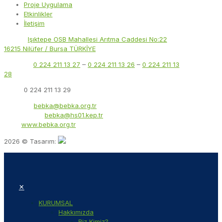
Proje Uygulama
Etkinlikler
İletişim
Adres:
Işıktepe OSB Mahallesi Arıtma Caddesi No:22
16215 Nilüfer / Bursa TÜRKİYE
Telefon:
0 224 211 13 27
–
0 224 211 13 26
–
0 224 211 13
28
Faks:
0 224 211 13 29
E-Posta:
bebka@bebka.org.tr
KEP Adresi:
bebka@hs01.kep.tr
Web:
www.bebka.org.tr
2026 © Tasarım:
✕
KURUMSAL
Hakkımızda
Biz Kimiz?