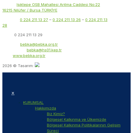
Adres:
Işıktepe OSB Mahallesi Arıtma Caddesi No:22
16215 Nilüfer / Bursa TÜRKİYE
Telefon:
0 224 211 13 27
–
0 224 211 13 26
–
0 224 211 13
28
Faks:
0 224 211 13 29
E-Posta:
bebka@bebka.org.tr
KEP Adresi:
bebka@hs01.kep.tr
Web:
www.bebka.org.tr
2026 © Tasarım:
✕
KURUMSAL
Hakkımızda
Biz Kimiz?
Bölgesel Kalkınma ve Ülkemizde
Bölgesel Kalkınma Politikalarının Gelişim
Süreci