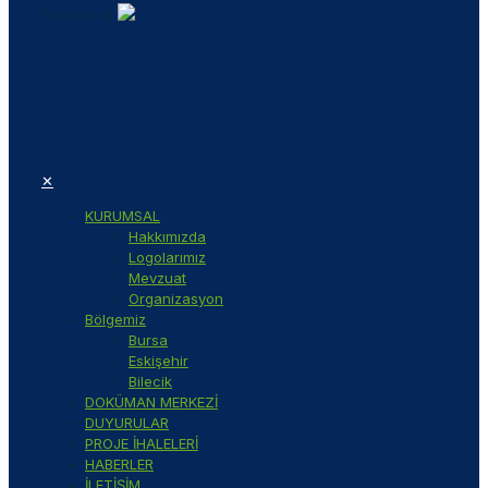
Tasarım ©
✕
KURUMSAL
Hakkımızda
Logolarımız
Mevzuat
Organizasyon
Bölgemiz
Bursa
Eskişehir
Bilecik
DOKÜMAN MERKEZİ
DUYURULAR
PROJE İHALELERİ
HABERLER
İLETİŞİM