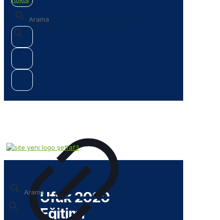
✕
✕
Ufuk 2020
Eğitimi