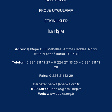
PROJE UYGULAMA
ETKINLIKLER
İLETIŞIM
Adres:
Işıktepe OSB Mahallesi Arıtma Caddesi No:22
16215 Nilüfer / Bursa TÜRKİYE
Telefon:
0 224 211 13 27
–
0 224 211 13 26
–
0 224 211 13
28
Faks:
0 224 211 13 29
E-Posta:
bebka@bebka.org.tr
KEP Adresi:
bebka@hs01.kep.tr
Web:
www.bebka.org.tr