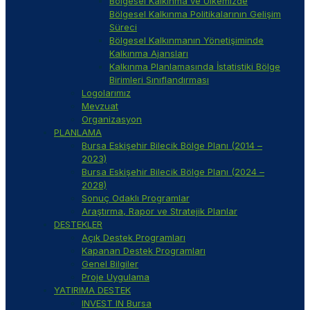
Bölgesel Kalkınma ve Ülkemizde
Bölgesel Kalkınma Politikalarının Gelişim
Süreci
Bölgesel Kalkınmanın Yönetişiminde
Kalkınma Ajansları
Kalkınma Planlamasında İstatistiki Bölge
Birimleri Sınıflandırması
Logolarımız
Mevzuat
Organizasyon
PLANLAMA
Bursa Eskişehir Bilecik Bölge Planı (2014 –
2023)
Bursa Eskişehir Bilecik Bölge Planı (2024 –
2028)
Sonuç Odaklı Programlar
Araştırma, Rapor ve Stratejik Planlar
DESTEKLER
Açık Destek Programları
Kapanan Destek Programları
Genel Bilgiler
Proje Uygulama
YATIRIMA DESTEK
INVEST IN Bursa