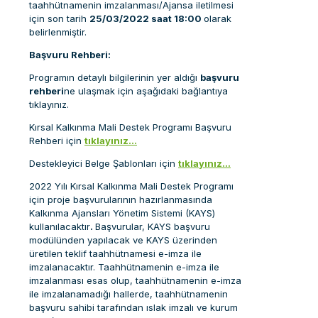
taahhütnamenin imzalanması/Ajansa iletilmesi
için son tarih
25/03/2022 saat 18:00
olarak
belirlenmiştir.
Başvuru Rehberi:
Programın detaylı bilgilerinin yer aldığı
başvuru
rehberi
ne ulaşmak için aşağıdaki bağlantıya
tıklayınız.
Kırsal Kalkınma Mali Destek Programı Başvuru
Rehberi için
tıklayınız…
Destekleyici Belge Şablonları için
tıklayınız…
2022 Yılı Kırsal Kalkınma Mali Destek Programı
için proje başvurularının hazırlanmasında
Kalkınma Ajansları Yönetim Sistemi (KAYS)
kullanılacaktır
.
Başvurular, KAYS başvuru
modülünden yapılacak ve KAYS üzerinden
üretilen teklif taahhütnamesi e-imza ile
imzalanacaktır. Taahhütnamenin e-imza ile
imzalanması esas olup, taahhütnamenin e-imza
ile imzalanamadığı hallerde, taahhütnamenin
başvuru sahibi tarafından ıslak imzalı ve kurum