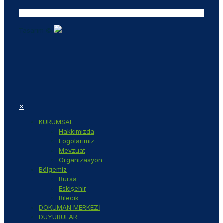
Tasarım ©
✕
KURUMSAL
Hakkımızda
Logolarımız
Mevzuat
Organizasyon
Bölgemiz
Bursa
Eskişehir
Bilecik
DOKÜMAN MERKEZİ
DUYURULAR