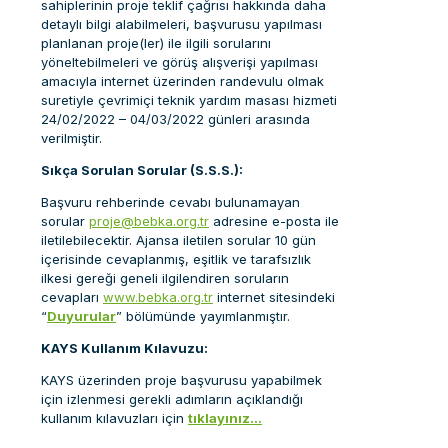
sahiplerinin proje teklif çağrısı hakkında daha
detaylı bilgi alabilmeleri, başvurusu yapılması
planlanan proje(ler) ile ilgili sorularını
yöneltebilmeleri ve görüş alışverişi yapılması
amacıyla internet üzerinden randevulu olmak
suretiyle çevrimiçi teknik yardım masası hizmeti
24/02/2022 – 04/03/2022 günleri arasında
verilmiştir.
Sıkça Sorulan Sorular (S.S.S.):
Başvuru rehberinde cevabı bulunamayan
sorular
proje@bebka.org.tr
adresine e-posta ile
iletilebilecektir. Ajansa iletilen sorular 10 gün
içerisinde cevaplanmış, eşitlik ve tarafsızlık
ilkesi gereği geneli ilgilendiren soruların
cevapları
www.bebka.org.tr
internet sitesindeki
“
Duyurular
” bölümünde yayımlanmıştır.
KAYS Kullanım Kılavuzu:
KAYS üzerinden proje başvurusu yapabilmek
için izlenmesi gerekli adımların açıklandığı
kullanım kılavuzları için
tıklayınız…