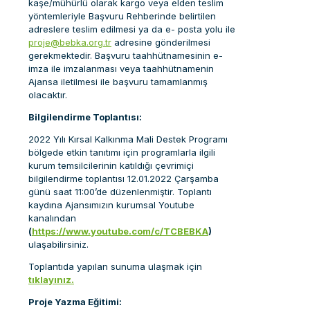
kaşe/mühürlü olarak kargo veya elden teslim
yöntemleriyle Başvuru Rehberinde belirtilen
adreslere teslim edilmesi ya da e- posta yolu ile
proje@bebka.org.tr
adresine gönderilmesi
gerekmektedir. Başvuru taahhütnamesinin e-
imza ile imzalanması veya taahhütnamenin
Ajansa iletilmesi ile başvuru tamamlanmış
olacaktır.
Bilgilendirme Toplantısı:
2022 Yılı Kırsal Kalkınma Mali Destek Programı
bölgede etkin tanıtımı için programlarla ilgili
kurum temsilcilerinin katıldığı çevrimiçi
bilgilendirme toplantısı 12.01.2022 Çarşamba
günü saat 11:00’de düzenlenmiştir. Toplantı
kaydına Ajansımızın kurumsal Youtube
kanalından
(
https://www.youtube.com/c/TCBEBKA
)
ulaşabilirsiniz.
Toplantıda yapılan sunuma ulaşmak için
tıklayınız.
Proje Yazma Eğitimi: