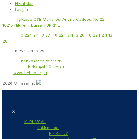
Etkinlikler
İletişim
Adres:
Işıktepe OSB Mahallesi Arıtma Caddesi No:22
16215 Nilüfer / Bursa TÜRKİYE
Telefon:
0 224 211 13 27
–
0 224 211 13 26
–
0 224 211 13
28
Faks:
0 224 211 13 29
E-Posta:
bebka@bebka.org.tr
KEP Adresi:
bebka@hs01.kep.tr
Web:
www.bebka.org.tr
2026 © Tasarım:
✕
KURUMSAL
Hakkımızda
Biz Kimiz?