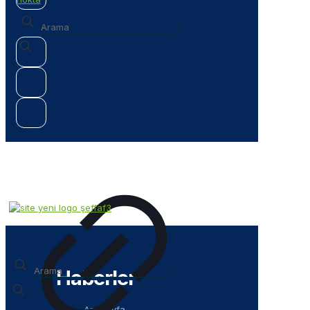
✕
✕
Haberler
Anasayfa