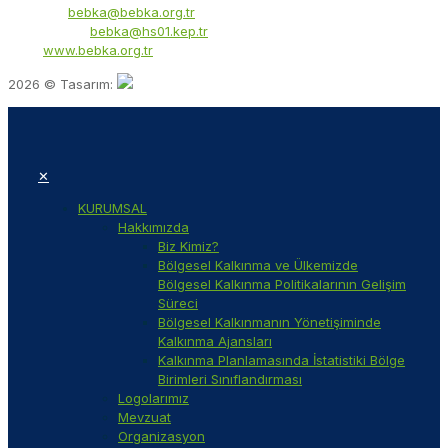
E-Posta:
bebka@bebka.org.tr
KEP Adresi:
bebka@hs01.kep.tr
Web:
www.bebka.org.tr
2026 © Tasarım:
✕
KURUMSAL
Hakkımızda
Biz Kimiz?
Bölgesel Kalkınma ve Ülkemizde
Bölgesel Kalkınma Politikalarının Gelişim
Süreci
Bölgesel Kalkınmanın Yönetişiminde
Kalkınma Ajansları
Kalkınma Planlamasında İstatistiki Bölge
Birimleri Sınıflandırması
Logolarımız
Mevzuat
Organizasyon