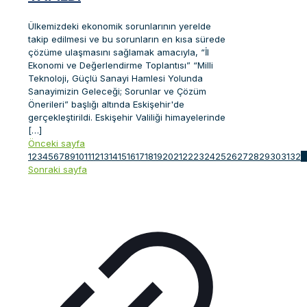
Ülkemizdeki ekonomik sorunlarının yerelde
takip edilmesi ve bu sorunların en kısa sürede
çözüme ulaşmasını sağlamak amacıyla, “İl
Ekonomi ve Değerlendirme Toplantısı” “Milli
Teknoloji, Güçlü Sanayi Hamlesi Yolunda
Sanayimizin Geleceği; Sorunlar ve Çözüm
Önerileri” başlığı altında Eskişehir'de
gerçekleştirildi. Eskişehir Valiliği himayelerinde
[…]
Önceki sayfa
1
2
3
4
5
6
7
8
9
10
11
12
13
14
15
16
17
18
19
20
21
22
23
24
25
26
27
28
29
30
31
32
3
Sonraki sayfa