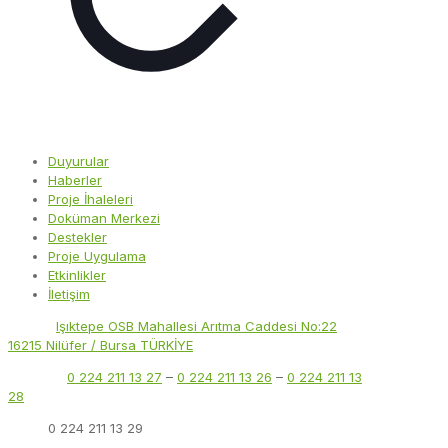
Duyurular
Haberler
Proje İhaleleri
Doküman Merkezi
Destekler
Proje Uygulama
Etkinlikler
İletişim
Adres:
Işıktepe OSB Mahallesi Arıtma Caddesi No:22
16215 Nilüfer / Bursa TÜRKİYE
Telefon:
0 224 211 13 27
–
0 224 211 13 26
–
0 224 211 13
28
Faks:
0 224 211 13 29