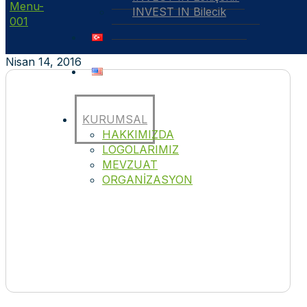
INVEST IN Bilecik
Nisan 14, 2016
KURUMSAL
HAKKIMIZDA
LOGOLARIMIZ
MEVZUAT
ORGANİZASYON