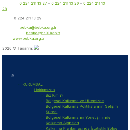
Telefon:
0 224 211 13 27
–
0 224 211 13 26
–
0 224 211 13
28
Faks:
0 224 211 13 29
E-Posta:
bebka@bebka.org.tr
KEP Adresi:
bebka@hs01.kep.tr
Web:
www.bebka.org.tr
2026 © Tasarım:
✕
KURUMSAL
Hakkımızda
Biz Kimiz?
Bölgesel Kalkınma ve Ülkemizde
Bölgesel Kalkınma Politikalarının Gelişim
Süreci
Bölgesel Kalkınmanın Yönetişiminde
Kalkınma Ajansları
Kalkınma Planlamasında İstatistiki Bölge