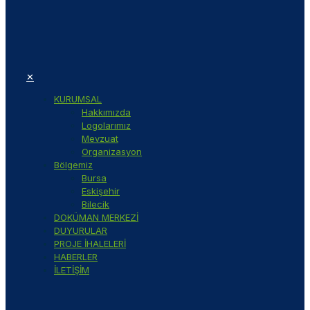
✕
KURUMSAL
Hakkımızda
Logolarımız
Mevzuat
Organizasyon
Bölgemiz
Bursa
Eskişehir
Bilecik
DOKÜMAN MERKEZİ
DUYURULAR
PROJE İHALELERİ
HABERLER
İLETİŞİM