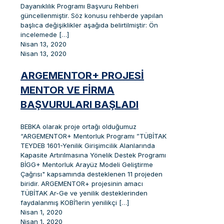
Dayanıklılık Programı Başvuru Rehberi
güncellenmiştir. Söz konusu rehberde yapılan
başlıca değişiklikler aşağıda belirtilmiştir: Ön
incelemede
[…]
Nisan 13, 2020
Nisan 13, 2020
ARGEMENTOR+ PROJESI
MENTOR VE FIRMA
BAŞVURULARI BAŞLADI
BEBKA olarak proje ortağı olduğumuz
“ARGEMENTOR+ Mentorluk Programı ”TÜBİTAK
TEYDEB 1601-Yenilik Girişimcilik Alanlarında
Kapasite Artırılmasına Yönelik Destek Programı
BİGG+ Mentorluk Arayüz Modeli Geliştirme
Çağrısı" kapsamında desteklenen 11 projeden
biridir. ARGEMENTOR+ projesinin amacı
TÜBİTAK Ar-Ge ve yenilik desteklerinden
faydalanmış KOBİ’lerin yenilikçi
[…]
Nisan 1, 2020
Nisan 1, 2020