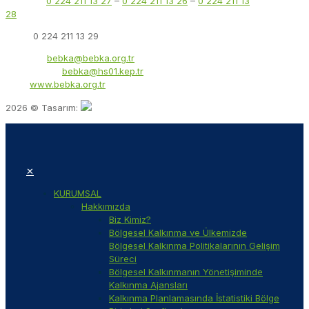
Telefon:
0 224 211 13 27
–
0 224 211 13 26
–
0 224 211 13
28
Faks:
0 224 211 13 29
E-Posta:
bebka@bebka.org.tr
KEP Adresi:
bebka@hs01.kep.tr
Web:
www.bebka.org.tr
2026 © Tasarım:
✕
KURUMSAL
Hakkımızda
Biz Kimiz?
Bölgesel Kalkınma ve Ülkemizde
Bölgesel Kalkınma Politikalarının Gelişim
Süreci
Bölgesel Kalkınmanın Yönetişiminde
Kalkınma Ajansları
Kalkınma Planlamasında İstatistiki Bölge