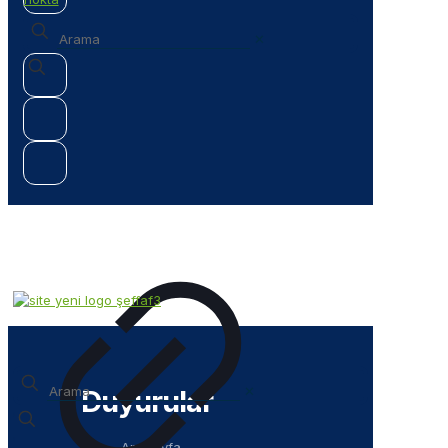
✕
✕
Duyurular
Anasayfa