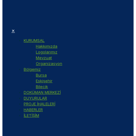
✕
KURUMSAL
Hakkımızda
Logolarımız
Mevzuat
Organizasyon
Bölgemiz
Bursa
Eskişehir
Bilecik
DOKÜMAN MERKEZİ
DUYURULAR
PROJE İHALELERİ
HABERLER
İLETİŞİM