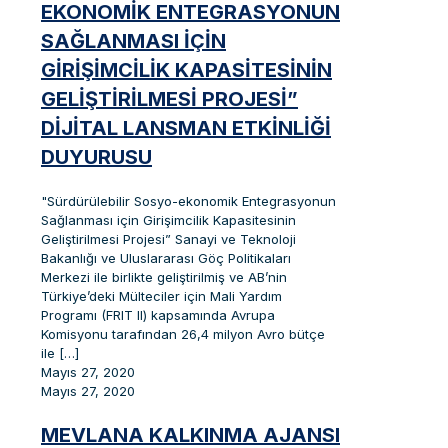
EKONOMIK ENTEGRASYONUN
SAĞLANMASI IÇIN
GIRIŞIMCILIK KAPASITESININ
GELIŞTIRILMESI PROJESI”
DIJITAL LANSMAN ETKINLIĞI
DUYURUSU
"Sürdürülebilir Sosyo-ekonomik Entegrasyonun
Sağlanması için Girişimcilik Kapasitesinin
Geliştirilmesi Projesi” Sanayi ve Teknoloji
Bakanlığı ve Uluslararası Göç Politikaları
Merkezi ile birlikte geliştirilmiş ve AB’nin
Türkiye’deki Mülteciler için Mali Yardım
Programı (FRIT II) kapsamında Avrupa
Komisyonu tarafından 26,4 milyon Avro bütçe
ile
[…]
Mayıs 27, 2020
Mayıs 27, 2020
MEVLANA KALKINMA AJANSI