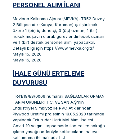
PERSONEL ALIM İLANI
Mevlana Kalkınma Ajansı (MEVKA), TR52 Düzey
2 Bölgesinde (Konya, Karaman) çalıştırılmak
üzere 1 (bir) iç denetçi, 3 (üç) uzman, 1 (bir)
hukuk müşaviri olarak görevlendirilecek uzman
ve 1 (bir) destek personeli alımı yapacaktır.
Detaylı bilgi için https://www.mevka.org.tr/
Mayıs 15, 2020
Mayıs 15, 2020
İHALE GÜNÜ ERTELEME
DUYURUSU
TR41/18/ES/0006 numaralı SAĞLAMLAR ORMAN
TARIM ÜRÜNLERI TIC. VE SAN A.Ş'nin
Endüstriyel Simbiyoz ile PVC Atıklarından
Plywood Üretimi projesinin 18.05.2020 tarihinde
yapılacak Exturuder Hattı Mal Alımı İhalesi
Covid-19 salgını kapsamında ilan edilen sokağa
çıkma yasağı nedeniyle katılımcıların ihaleye
katılamama ihtimali göz
[…]