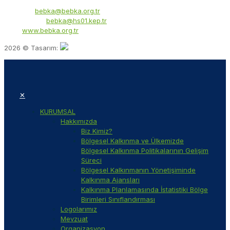
E-Posta:
bebka@bebka.org.tr
KEP Adresi:
bebka@hs01.kep.tr
Web:
www.bebka.org.tr
2026 © Tasarım:
✕
KURUMSAL
Hakkımızda
Biz Kimiz?
Bölgesel Kalkınma ve Ülkemizde
Bölgesel Kalkınma Politikalarının Gelişim
Süreci
Bölgesel Kalkınmanın Yönetişiminde
Kalkınma Ajansları
Kalkınma Planlamasında İstatistiki Bölge
Birimleri Sınıflandırması
Logolarımız
Mevzuat
Organizasyon