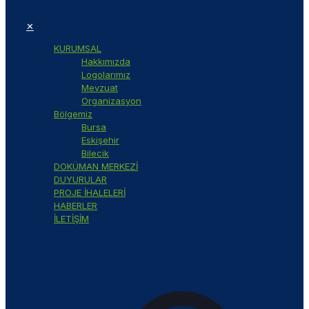
✕
KURUMSAL
Hakkımızda
Logolarımız
Mevzuat
Organizasyon
Bölgemiz
Bursa
Eskişehir
Bilecik
DOKÜMAN MERKEZİ
DUYURULAR
PROJE İHALELERİ
HABERLER
İLETİŞİM