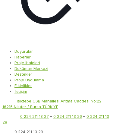
Duyurular
Haberler
Proje İhaleleri
Doküman Merkezi
Destekler
Proje Uygulama
Etkinlikler
İletişim
Adres:
Işıktepe OSB Mahallesi Arıtma Caddesi No:22
16215 Nilüfer / Bursa TÜRKİYE
Telefon:
0 224 211 13 27
–
0 224 211 13 26
–
0 224 211 13
28
Faks:
0 224 211 13 29