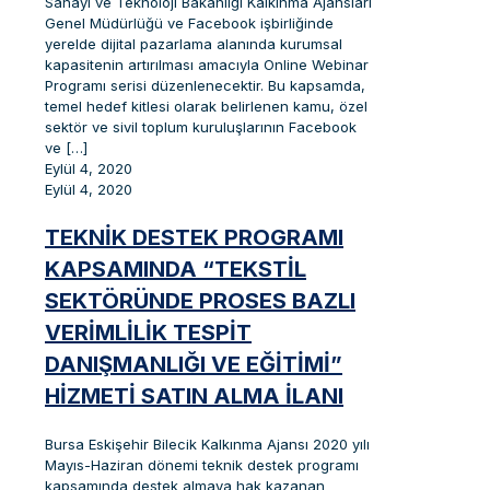
Sanayi ve Teknoloji Bakanlığı Kalkınma Ajansları
Genel Müdürlüğü ve Facebook işbirliğinde
yerelde dijital pazarlama alanında kurumsal
kapasitenin artırılması amacıyla Online Webinar
Programı serisi düzenlenecektir. Bu kapsamda,
temel hedef kitlesi olarak belirlenen kamu, özel
sektör ve sivil toplum kuruluşlarının Facebook
ve
[…]
Eylül 4, 2020
Eylül 4, 2020
TEKNIK DESTEK PROGRAMI
KAPSAMINDA “TEKSTIL
SEKTÖRÜNDE PROSES BAZLI
VERIMLILIK TESPIT
DANIŞMANLIĞI VE EĞITIMI”
HIZMETI SATIN ALMA İLANI
Bursa Eskişehir Bilecik Kalkınma Ajansı 2020 yılı
Mayıs-Haziran dönemi teknik destek programı
kapsamında destek almaya hak kazanan