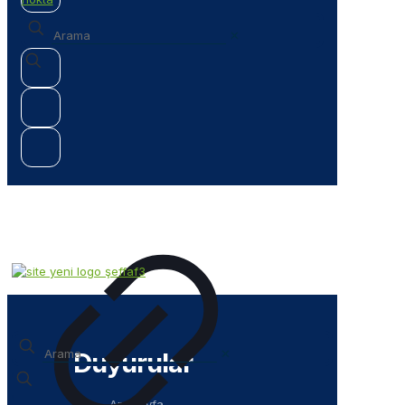
✕
✕
Duyurular
Anasayfa