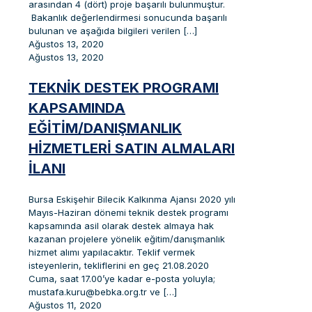
arasından 4 (dört) proje başarılı bulunmuştur.
Bakanlık değerlendirmesi sonucunda başarılı
bulunan ve aşağıda bilgileri verilen
[…]
Ağustos 13, 2020
Ağustos 13, 2020
TEKNIK DESTEK PROGRAMI
KAPSAMINDA
EĞITIM/DANIŞMANLIK
HIZMETLERI SATIN ALMALARI
İLANI
Bursa Eskişehir Bilecik Kalkınma Ajansı 2020 yılı
Mayıs-Haziran dönemi teknik destek programı
kapsamında asil olarak destek almaya hak
kazanan projelere yönelik eğitim/danışmanlık
hizmet alımı yapılacaktır. Teklif vermek
isteyenlerin, tekliflerini en geç 21.08.2020
Cuma, saat 17.00’ye kadar e-posta yoluyla;
mustafa.kuru@bebka.org.tr ve
[…]
Ağustos 11, 2020