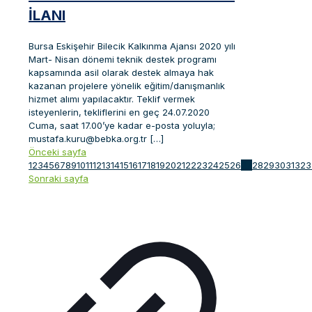
İLANI
Bursa Eskişehir Bilecik Kalkınma Ajansı 2020 yılı
Mart- Nisan dönemi teknik destek programı
kapsamında asil olarak destek almaya hak
kazanan projelere yönelik eğitim/danışmanlık
hizmet alımı yapılacaktır. Teklif vermek
isteyenlerin, tekliflerini en geç 24.07.2020
Cuma, saat 17.00’ye kadar e-posta yoluyla;
mustafa.kuru@bebka.org.tr
[…]
Önceki sayfa
1
2
3
4
5
6
7
8
9
10
11
12
13
14
15
16
17
18
19
20
21
22
23
24
25
26
27
28
29
30
31
32
3
Sonraki sayfa