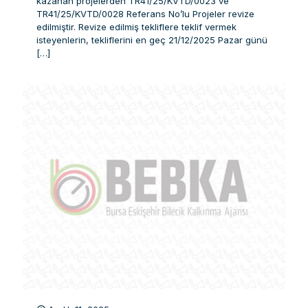
kazanan projelerden TR41/25/KVTD/0023 ve
TR41/25/KVTD/0028 Referans No’lu Projeler revize
edilmiştir. Revize edilmiş tekliflere teklif vermek
isteyenlerin, tekliflerini en geç 21/12/2025 Pazar günü
[…]