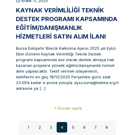
Aralık 11, 2025
KAYNAK VERIMLILIĞI TEKNIK
DESTEK PROGRAMI KAPSAMINDA
EĞITIM/DANIŞMANLIK
HIZMETLERI SATIN ALIM İLANI
Bursa Eskişehir Bilecik Kalkınma Ajansı 2025 yılı Eylül-
Ekim Dönemi Kaynak Verimliliği Teknik Destek
programı kapsamında asil olarak destek almaya hak
kazanan projelere yönelik eğitim/danışmanlık hizmet
alımı yapılacaktır. Teklif vermek isteyenlerin,
tekliflerini en geç 18/12/2025 Perşembe günü saat
23.59’a kadar e-posta yoluyla; aysu.tuna@bebka.org.tr
adresine ya
[…]
Önceki sayfa
1
2
3
4
5
6
7
8