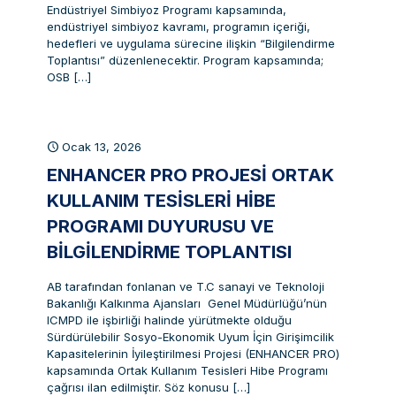
Endüstriyel Simbiyoz Programı kapsamında,
endüstriyel simbiyoz kavramı, programın içeriği,
hedefleri ve uygulama sürecine ilişkin “Bilgilendirme
Toplantısı” düzenlenecektir. Program kapsamında;
OSB
[…]
Ocak 13, 2026
ENHANCER PRO PROJESI ORTAK
KULLANIM TESISLERI HIBE
PROGRAMI DUYURUSU VE
BILGILENDIRME TOPLANTISI
AB tarafından fonlanan ve T.C sanayi ve Teknoloji
Bakanlığı Kalkınma Ajansları Genel Müdürlüğü’nün
ICMPD ile işbirliği halinde yürütmekte olduğu
Sürdürülebilir Sosyo-Ekonomik Uyum İçin Girişimcilik
Kapasitelerinin İyileştirilmesi Projesi (ENHANCER PRO)
kapsamında Ortak Kullanım Tesisleri Hibe Programı
çağrısı ilan edilmiştir. Söz konusu
[…]