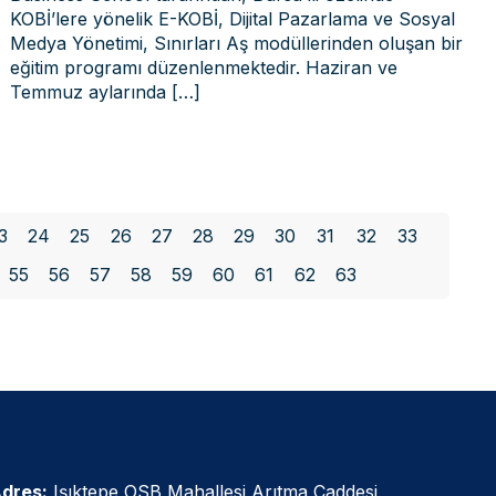
KOBİ’lere yönelik E-KOBİ, Dijital Pazarlama ve Sosyal
Medya Yönetimi, Sınırları Aş modüllerinden oluşan bir
eğitim programı düzenlenmektedir. Haziran ve
Temmuz aylarında
[…]
3
24
25
26
27
28
29
30
31
32
33
55
56
57
58
59
60
61
62
63
dres:
Işıktepe OSB Mahallesi Arıtma Caddesi