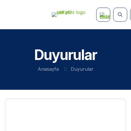
Duyurular
Anasayfa
Duyurular