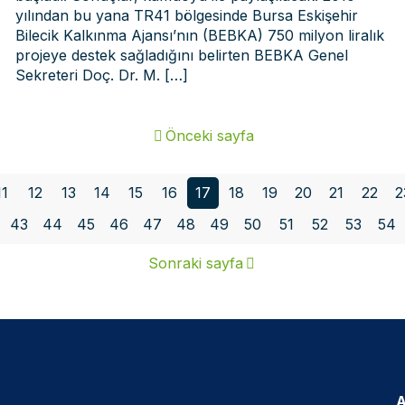
yılından bu yana TR41 bölgesinde Bursa Eskişehir
Bilecik Kalkınma Ajansı’nın (BEBKA) 750 milyon liralık
projeye destek sağladığını belirten BEBKA Genel
Sekreteri Doç. Dr. M.
[…]
Önceki sayfa
11
12
13
14
15
16
17
18
19
20
21
22
2
43
44
45
46
47
48
49
50
51
52
53
54
Sonraki sayfa
A