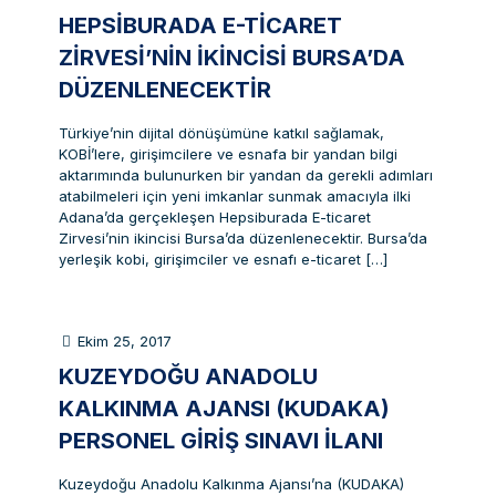
HEPSIBURADA E-TICARET
ZIRVESI’NIN IKINCISI BURSA’DA
DÜZENLENECEKTIR
Türkiye’nin dijital dönüşümüne katkıl sağlamak,
KOBİ’lere, girişimcilere ve esnafa bir yandan bilgi
aktarımında bulunurken bir yandan da gerekli adımları
atabilmeleri için yeni imkanlar sunmak amacıyla ilki
Adana’da gerçekleşen Hepsiburada E-ticaret
Zirvesi’nin ikincisi Bursa’da düzenlenecektir. Bursa’da
yerleşik kobi, girişimciler ve esnafı e-ticaret
[…]
Ekim 25, 2017
KUZEYDOĞU ANADOLU
KALKINMA AJANSI (KUDAKA)
PERSONEL GIRIŞ SINAVI İLANI
Kuzeydoğu Anadolu Kalkınma Ajansı’na (KUDAKA)