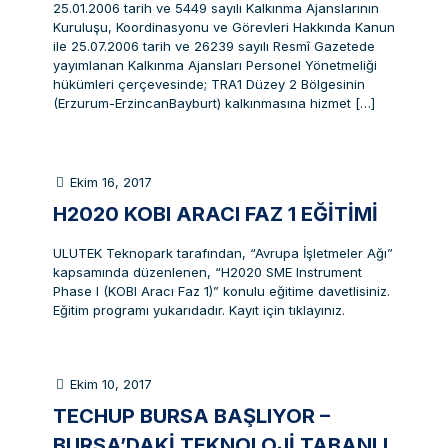
25.01.2006 tarih ve 5449 sayılı Kalkınma Ajanslarının
Kuruluşu, Koordinasyonu ve Görevleri Hakkında Kanun
ile 25.07.2006 tarih ve 26239 sayılı Resmî Gazetede
yayımlanan Kalkınma Ajansları Personel Yönetmeliği
hükümleri çerçevesinde; TRA1 Düzey 2 Bölgesinin
(Erzurum-ErzincanBayburt) kalkınmasına hizmet
[…]
Ekim 16, 2017
H2020 KOBI ARACI FAZ 1 EĞITIMI
ULUTEK Teknopark tarafından, “Avrupa İşletmeler Ağı”
kapsamında düzenlenen, “H2020 SME Instrument
Phase I (KOBI Aracı Faz 1)” konulu eğitime davetlisiniz.
Eğitim programı yukarıdadır. Kayıt için tıklayınız.
Ekim 10, 2017
TECHUP BURSA BAŞLIYOR –
BURSA’DAKI TEKNOLOJI TABANLI