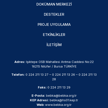
DOKÜMAN MERKEZI
DESTEKLER
PROJE UYGULAMA
ETKINLIKLER
İLETIŞIM
Adres:
Işıktepe OSB Mahallesi Arıtma Caddesi No:22
16215 Nilüfer / Bursa TÜRKİYE
Telefon:
0 224 211 13 27
–
0 224 211 13 26
–
0 224 211 13
28
Faks:
0 224 211 13 29
E-Posta:
bebka@bebka.org.tr
KEP Adresi:
bebka@hs01.kep.tr
Web:
www.bebka.org.tr