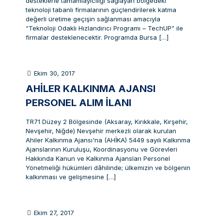
desteklerle tamamlayıcılığı sağlayan bölgedeki
teknoloji tabanlı firmalarının güçlendirilerek katma
değerli üretime geçişin sağlanması amacıyla
“Teknoloji Odaklı Hızlandırıcı Programı – TechUP” ile
firmalar desteklenecektir. Programda Bursa
[…]
Ekim 30, 2017
AHİLER KALKINMA AJANSI
PERSONEL ALIM İLANI
TR71 Düzey 2 Bölgesinde (Aksaray, Kırıkkale, Kırşehir,
Nevşehir, Niğde) Nevşehir merkezli olarak kurulan
Ahiler Kalkınma Ajansı'na (AHİKA) 5449 sayılı Kalkınma
Ajanslarının Kuruluşu, Koordinasyonu ve Görevleri
Hakkında Kanun ve Kalkınma Ajansları Personel
Yönetmeliği hükümleri dâhilinde; ülkemizin ve bölgenin
kalkınması ve gelişmesine
[…]
Ekim 27, 2017