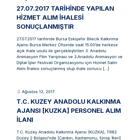
27.07.2017 TARIHINDE YAPILAN
HIZMET ALIM İHALESI
SONUÇLANMIŞTIR
27.07.2017 tarihinde Bursa Eskişehir Bilecik Kalkınma
Ajansı Bursa Merkez Ofisinde saat 15:00’de herkese
açık ihale usulü ile gerçekleştirilen 3. Anadolu
Animasyon Film Yarışması ve 3.Anadolu Animasyon ve
Dijital İşler Festivali Organizasyonu için Hizmet Satın
Alımı İhalesi sonuçlanmış olup ihale sonucu
[…]
Ağustos 13, 2017
T.C. KUZEY ANADOLU KALKINMA
AJANSI [KUZKA] PERSONEL ALIM
İLANI
T.C. Kuzey Anadolu Kalkınma Ajansı (KUZKA), TR82
Düzey 2 Bölgesi’nde [Çankırı, Kastamonu, Sinop İlleri]