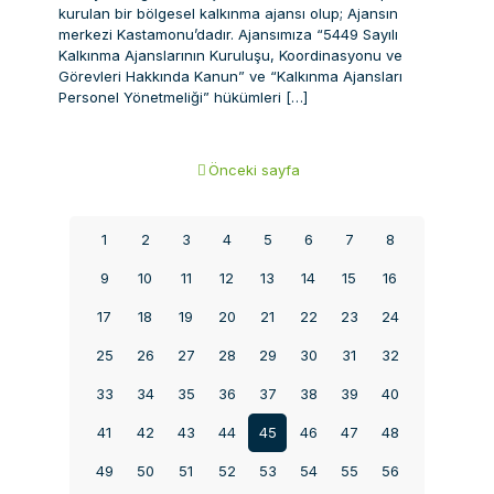
kurulan bir bölgesel kalkınma ajansı olup; Ajansın
merkezi Kastamonu’dadır. Ajansımıza “5449 Sayılı
Kalkınma Ajanslarının Kuruluşu, Koordinasyonu ve
Görevleri Hakkında Kanun” ve “Kalkınma Ajansları
Personel Yönetmeliği” hükümleri
[…]
Önceki sayfa
1
2
3
4
5
6
7
8
9
10
11
12
13
14
15
16
17
18
19
20
21
22
23
24
25
26
27
28
29
30
31
32
33
34
35
36
37
38
39
40
41
42
43
44
45
46
47
48
49
50
51
52
53
54
55
56