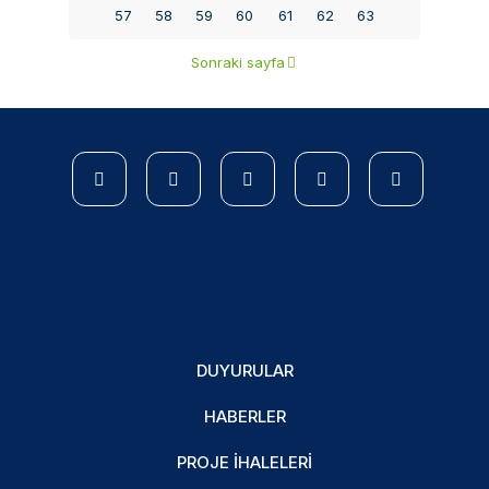
57
58
59
60
61
62
63
Sonraki sayfa
DUYURULAR
HABERLER
PROJE İHALELERI