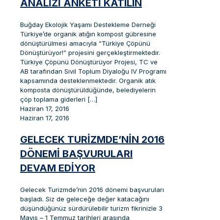
ANALIZI ANKETI KATILIN
Buğday Ekolojik Yaşamı Destekleme Derneği
Türkiye’de organik atığın kompost gübresine
dönüştürülmesi amacıyla “Türkiye Çöpünü
Dönüştürüyor!” projesini gerçekleştirmektedir.
Türkiye Çöpünü Dönüştürüyor Projesi, TC ve
AB tarafından Sivil Toplum Diyaloğu IV Programı
kapsamında desteklenmektedir. Organik atık
komposta dönüştürüldüğünde, belediyelerin
çöp toplama giderleri
[…]
Haziran 17, 2016
Haziran 17, 2016
GELECEK TURIZMDE’NIN 2016
DÖNEMI BAŞVURULARI
DEVAM EDIYOR
Gelecek Turizmde’nin 2016 dönemi başvuruları
başladı. Siz de geleceğe değer katacağını
düşündüğünüz sürdürülebilir turizm fikrinizle 3
Mayıs – 1 Temmuz tarihleri arasında