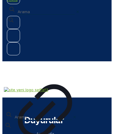
✕
✕
Duyurular
Anasayfa