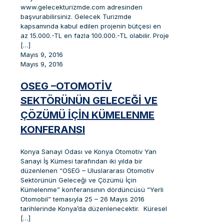
www.gelecekturizmde.com adresinden
başvurabilirsiniz. Gelecek Turizmde
kapsamında kabul edilen projenin bütçesi en
az 15.000.-TL en fazla 100.000.-TL olabilir. Proje
[…]
Mayıs 9, 2016
Mayıs 9, 2016
OSEG –OTOMOTIV
SEKTÖRÜNÜN GELECEĞI VE
ÇÖZÜMÜ IÇIN KÜMELENME
KONFERANSI
Konya Sanayi Odası ve Konya Otomotiv Yan
Sanayi İş Kümesi tarafından iki yılda bir
düzenlenen “OSEG – Uluslararası Otomotiv
Sektörünün Geleceği ve Çözümü İçin
Kümelenme” konferansının dördüncüsü “Yerli
Otomobil” temasıyla 25 – 26 Mayıs 2016
tarihlerinde Konya’da düzenlenecektir. ​ Küresel
[…]