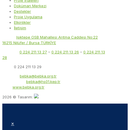
Proje İhaleleri
Doküman Merkezi
Destekler
Proje Uygulama
Etkinlikler
İletişim
Adres:
Işıktepe OSB Mahallesi Arıtma Caddesi No:22
16215 Nilüfer / Bursa TÜRKİYE
Telefon:
0 224 211 13 27
–
0 224 211 13 26
–
0 224 211 13
28
Faks:
0 224 211 13 29
E-Posta:
bebka@bebka.org.tr
KEP Adresi:
bebka@hs01.kep.tr
Web:
www.bebka.org.tr
2026 © Tasarım:
✕