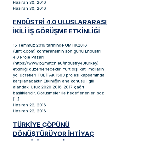
Haziran 30, 2016
Haziran 30, 2016
ENDÜSTRI 4.0 ULUSLARARASI
İKILI İŞ GÖRÜŞME ETKINLIĞI
15 Temmuz 2016 tarihinde UMTIK2016
(umtik.com) konferansının son günü Endüstri
4.0 Proje Pazarı
(https://www.b2match.eu/industry40turkey)
etkinliği düzenlenecektir. Yurt dışı katılımcıların
yol ücretleri TÜBİTAK 1503 projesi kapsamında
karşılanacaktır. Etkinliğin ana konusu ilgili
alandaki Ufuk 2020 2016-2017 çağrı
başlıklarıdır. Görüşmeler ile hedeflenenler, söz
[…]
Haziran 22, 2016
Haziran 22, 2016
TÜRKIYE ÇÖPÜNÜ
DÖNÜŞTÜRÜYOR İHTIYAÇ