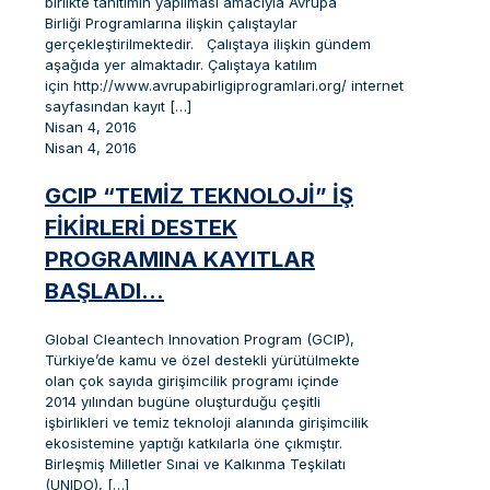
birlikte tanıtımın yapılması amacıyla Avrupa
Birliği Programlarına ilişkin çalıştaylar
gerçekleştirilmektedir. Çalıştaya ilişkin gündem
aşağıda yer almaktadır. Çalıştaya katılım
için http://www.avrupabirligiprogramlari.org/ internet
sayfasından kayıt
[…]
Nisan 4, 2016
Nisan 4, 2016
GCIP “TEMIZ TEKNOLOJI” İŞ
FIKIRLERI DESTEK
PROGRAMINA KAYITLAR
BAŞLADI…
Global Cleantech Innovation Program (GCIP),
Türkiye’de kamu ve özel destekli yürütülmekte
olan çok sayıda girişimcilik programı içinde
2014 yılından bugüne oluşturduğu çeşitli
işbirlikleri ve temiz teknoloji alanında girişimcilik
ekosistemine yaptığı katkılarla öne çıkmıştır.
Birleşmiş Milletler Sınai ve Kalkınma Teşkilatı
(UNIDO),
[…]