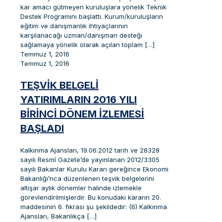
kar amacı gütmeyen kuruluşlara yönelik Teknik
Destek Programını başlattı. Kurum/kuruluşların
eğitim ve danışmanlık ihtiyaçlarının
karşılanacağı uzman/danışman desteği
sağlamaya yönelik olarak açılan toplam
[…]
Temmuz 1, 2016
Temmuz 1, 2016
TEŞVIK BELGELI
YATIRIMLARIN 2016 YILI
BIRINCI DÖNEM İZLEMESI
BAŞLADI
Kalkınma Ajansları, 19.06.2012 tarih ve 28328
sayılı Resmî Gazete’de yayınlanan 2012/3305
sayılı Bakanlar Kurulu Kararı gereğince Ekonomi
Bakanlığı’nca düzenlenen teşvik belgelerini
altışar aylık dönemler halinde izlemekle
görevlendirilmişlerdir. Bu konudaki kararın 20.
maddesinin 6. fıkrası şu şekildedir: (6) Kalkınma
Ajansları, Bakanlıkça
[…]