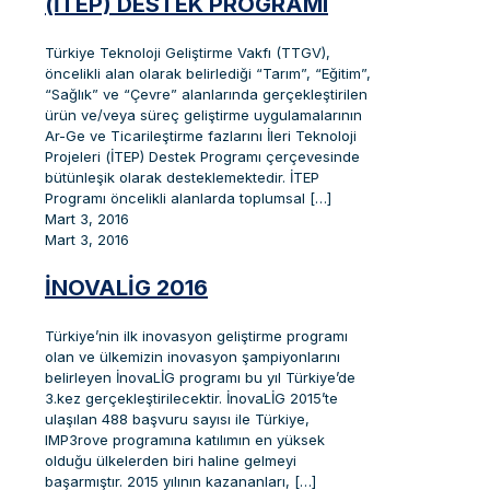
(İTEP) DESTEK PROGRAMI
Türkiye Teknoloji Geliştirme Vakfı (TTGV),
öncelikli alan olarak belirlediği “Tarım”, “Eğitim”,
“Sağlık” ve “Çevre” alanlarında gerçekleştirilen
ürün ve/veya süreç geliştirme uygulamalarının
Ar-Ge ve Ticarileştirme fazlarını İleri Teknoloji
Projeleri (İTEP) Destek Programı çerçevesinde
bütünleşik olarak desteklemektedir. İTEP
Programı öncelikli alanlarda toplumsal
[…]
Mart 3, 2016
Mart 3, 2016
İNOVALİG 2016
Türkiye’nin ilk inovasyon geliştirme programı
olan ve ülkemizin inovasyon şampiyonlarını
belirleyen İnovaLİG programı bu yıl Türkiye’de
3.kez gerçekleştirilecektir. İnovaLİG 2015’te
ulaşılan 488 başvuru sayısı ile Türkiye,
IMP3rove programına katılımın en yüksek
olduğu ülkelerden biri haline gelmeyi
başarmıştır. 2015 yılının kazananları,
[…]