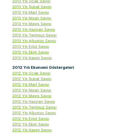
2013 Yılı Ocak Sayısı
2013 Yılı Şubat Sayısı
2013 Yılı Mart Sayısı
2013 Yılı Nisan Sayısı
2013 Yılı Mayıs Sayısı
2013 Yılı Haziran Sayısı
2013 Yılı Temmuz Sayısı
2013 Yılı Ağustos Sayısı
2013 Yılı Eylül Sayısı
2013 Yılı Ekim Sayısı
2013 Yılı Kasım Sayısı
2012 Yılı Ekonomi Göstergeleri
2012 Yılı Ocak Sayısı
2012 Yılı Şubat Sayısı
2012 Yılı Mart Sayısı
2012 Yılı Nisan Sayısı
2012 Yılı Mayıs Sayısı
2012 Yılı Haziran Sayısı
2012 Yılı Temmuz Sayısı
2012 Yılı Ağustos Sayısı
2012 Yılı Eylül Sayısı
2012 Yılı Ekim Sayısı
2012 Yılı Kasım Sayısı