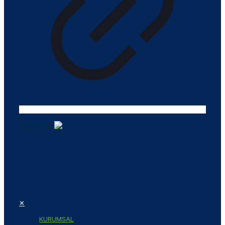
Tasarım ©
✕
KURUMSAL