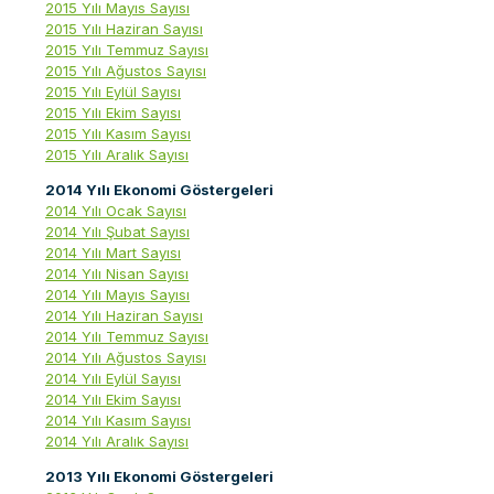
2015 Yılı Mayıs Sayısı
2015 Yılı Haziran Sayısı
2015 Yılı Temmuz Sayısı
2015 Yılı Ağustos Sayısı
2015 Yılı Eylül Sayısı
2015 Yılı Ekim Sayısı
2015 Yılı Kasım Sayısı
2015 Yılı Aralık Sayısı
2014 Yılı Ekonomi Göstergeleri
2014 Yılı Ocak Sayısı
2014 Yılı Şubat Sayısı
2014 Yılı Mart Sayısı
2014 Yılı Nisan Sayısı
2014 Yılı Mayıs Sayısı
2014 Yılı Haziran Sayısı
2014 Yılı Temmuz Sayısı
2014 Yılı Ağustos Sayısı
2014 Yılı Eylül Sayısı
2014 Yılı Ekim Sayısı
2014 Yılı Kasım Sayısı
2014 Yılı Aralık Sayısı
2013 Yılı Ekonomi Göstergeleri