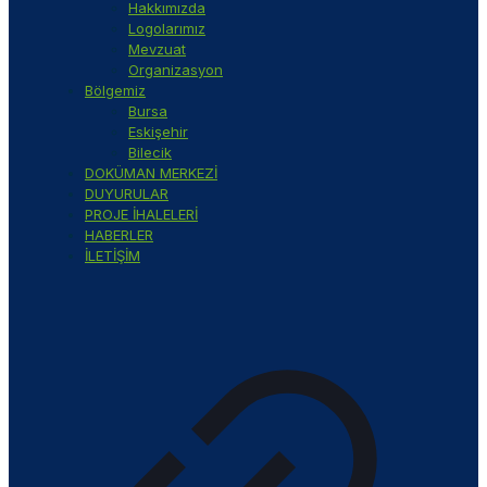
Hakkımızda
Logolarımız
Mevzuat
Organizasyon
Bölgemiz
Bursa
Eskişehir
Bilecik
DOKÜMAN MERKEZİ
DUYURULAR
PROJE İHALELERİ
HABERLER
İLETİŞİM