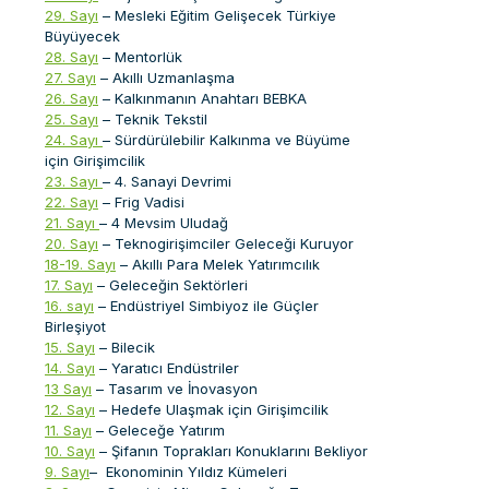
29. Sayı
– Mesleki Eğitim Gelişecek Türkiye
Büyüyecek
28. Sayı
– Mentorlük
27. Sayı
– Akıllı Uzmanlaşma
26. Sayı
– Kalkınmanın Anahtarı BEBKA
25. Sayı
– Teknik Tekstil
24. Sayı
– Sürdürülebilir Kalkınma ve Büyüme
için Girişimcilik
23. Sayı
– 4. Sanayi Devrimi
22. Sayı
– Frig Vadisi
21. Sayı
– 4 Mevsim Uludağ
20. Sayı
– Teknogirişimciler Geleceği Kuruyor
18-19. Sayı
– Akıllı Para Melek Yatırımcılık
17. Sayı
– Geleceğin Sektörleri
16. sayı
– Endüstriyel Simbiyoz ile Güçler
Birleşiyot
15. Sayı
– Bilecik
14. Sayı
– Yaratıcı Endüstriler
13 Sayı
– Tasarım ve İnovasyon
12. Sayı
– Hedefe Ulaşmak için Girişimcilik
11. Sayı
– Geleceğe Yatırım
10. Sayı
– Şifanın Toprakları Konuklarını Bekliyor
9. Sayı
– Ekonominin Yıldız Kümeleri