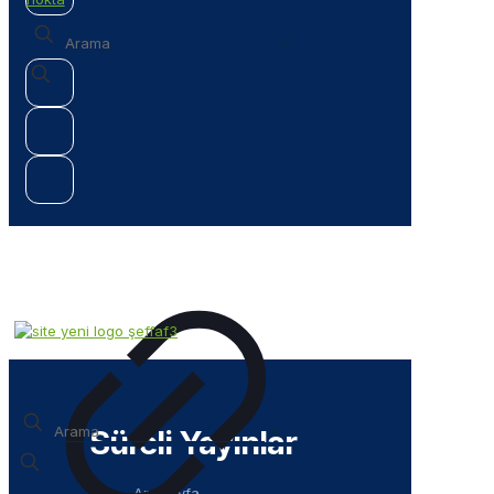
✕
✕
Süreli Yayınlar
Anasayfa